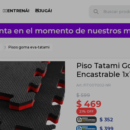
🏋️‍♂️ENTRENÁ!
🧸JUGÁ!
Pisos goma eva-tatami
Piso Tatami 
Encastrable 1
FIT007002-NR
$
599
$
469
21
$
352
$
399