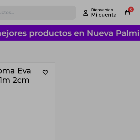
0
Goma Eva
x1m 2cm