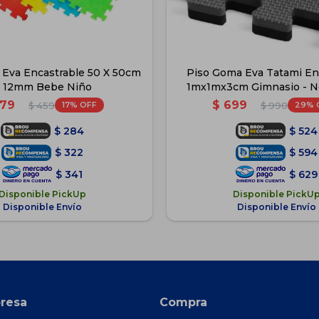
 Eva Encastrable 50 X 50cm
Piso Goma Eva Tatami En
 12mm Bebe Niño
1mx1mx3cm Gimnasio - N
79
$
699
17
29
$
459
$
990
$
284
$
524
$
322
$
594
$
341
$
629
Disponible PickUp
Disponible PickU
Disponible Envío
Disponible Envío
resa
Compra