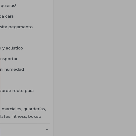
quieras!
da cara
cesita pegamento
o y acústico
ansportar
a ni humedad
borde recto para
s marciales, guarderías,
lates, fitness, boxeo