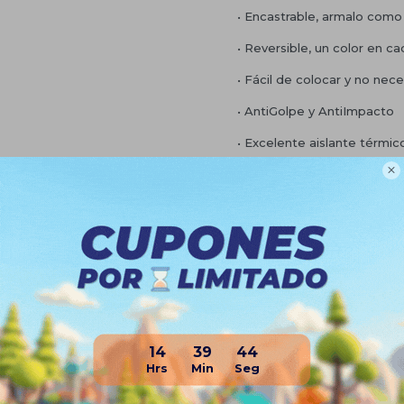
• Encastrable, armalo como 
• Reversible, un color en ca
• Fácil de colocar y no ne
• AntiGolpe y AntiImpacto
• Excelente aislante térmic

• Desmontable y fácil de tr
• Lavable, no absorbe agu
• Antideslizante, no resbala
• Incluye complemento de 
terminaciones
• Ideal para gimnasios, arte
escuelas, uso doméstico, pi
14
39
43
Planes de cuotas