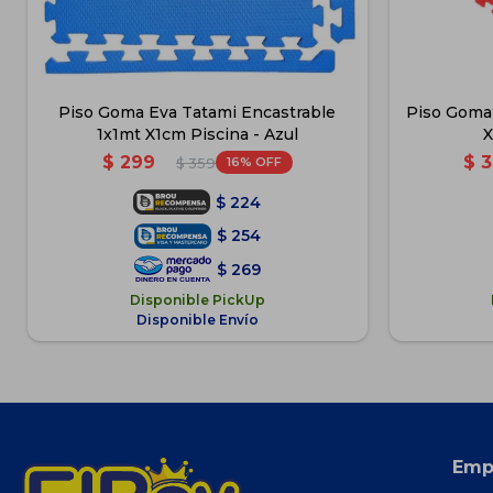
Piso Goma Eva Tatami Encastrable
Piso Goma
1x1mt X1cm Piscina - Azul
X
$
299
$
3
16
$
359
$
224
$
254
$
269
Disponible PickUp
Disponible Envío
Emp