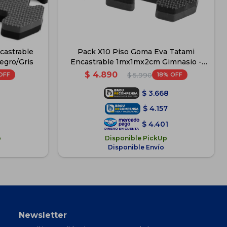
castrable
Pack X10 Piso Goma Eva Tatami
egro/Gris
Encastrable 1mx1mx2cm Gimnasio -
Negro / Gris
$
4.890
18
$
5.990
$
3.668
$
4.157
$
4.401
p
Disponible PickUp
Disponible Envío
Newsletter