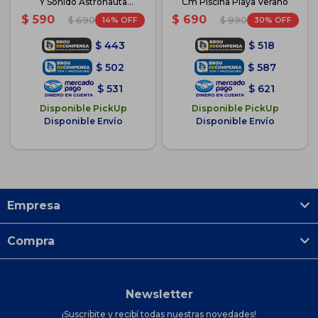
Y Sonido Astronauta
Cm Piscina Playa Verano
Unicornio - Dino
$
590
$
690
14
30
$
690
$
990
$
443
$
518
$
502
$
587
$
531
$
621
Disponible PickUp
Disponible PickUp
Disponible Envío
Disponible Envío
Empresa
Compra
Newsletter
¡Suscribite y recibí todas nuestras novedades!