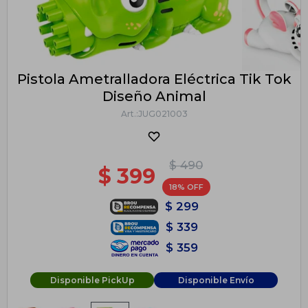
Pistola Ametralladora Eléctrica Tik Tok
Diseño Animal
JUG021003
$
490
$
399
18
$
299
$
339
$
359
Disponible PickUp
Disponible Envío