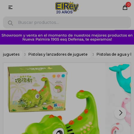
0

y juguetes
Pistolas y lanzadores de juguete
Pistolas de agua y b