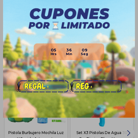
Medios de pago
05
36
08
Productos que te pueden interesar
Pistola Burbujero Mochila Luz
Set X3 Pistolas De Agua 30