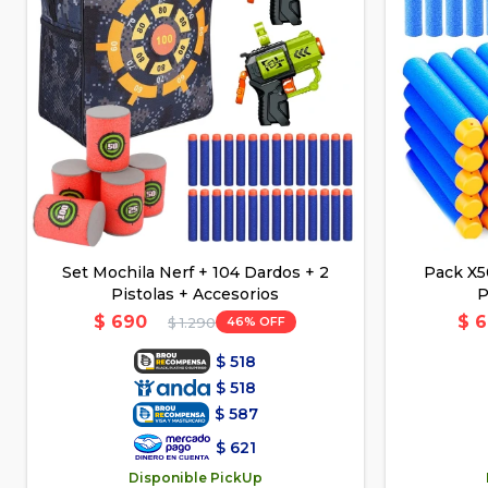
Set Mochila Nerf + 104 Dardos + 2
Pack X5
Pistolas + Accesorios
P
$
690
$
6
46
$
1.290
$
518
$
518
$
587
$
621
Disponible PickUp