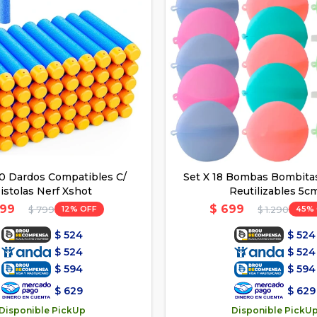
0 Dardos Compatibles C/
Set X 18 Bombas Bombita
istolas Nerf Xshot
Reutilizables 5c
99
$
699
12
45
$
799
$
1.290
$
524
$
524
$
524
$
524
$
594
$
594
$
629
$
629
Disponible PickUp
Disponible PickU