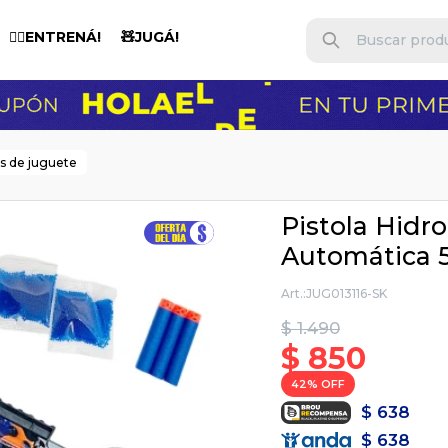
🏋️‍♂️ENTRENÁ!
🧸JUGÁ!
es de juguete
Pistola Hidro
Automática 
JUG013116-SK
$
1.490
$
850
42
$
638
$
638