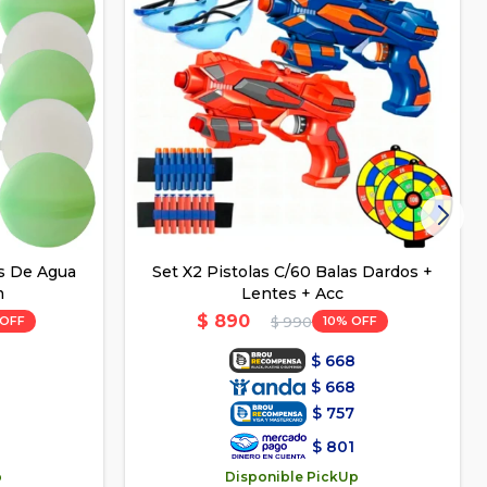
s De Agua
Set X2 Pistolas C/60 Balas Dardos +
m
Lentes + Acc
$
890
10
$
990
$
668
$
668
$
757
$
801
p
Disponible PickUp