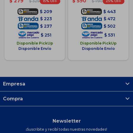
$
279
$
590
15
25
$
329
$
790
$
209
$
443
$
223
$
472
$
237
$
502
$
251
$
531
Disponible PickUp
Disponible PickUp
Disponible Envío
Disponible Envío
Empresa
Compra
Newsletter
¡Suscribite y recibí todas nuestras novedades!