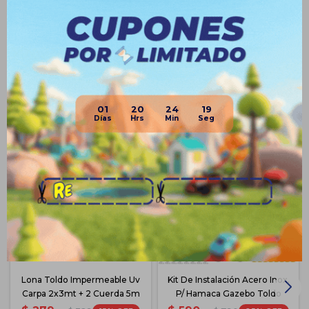
Productos que te pueden interesar
01
20
24
19
Lona Toldo Impermeable Uv
Kit De Instalación Acero Inox.
Carpa 2x3mt + 2 Cuerda 5m
P/ Hamaca Gazebo Toldo