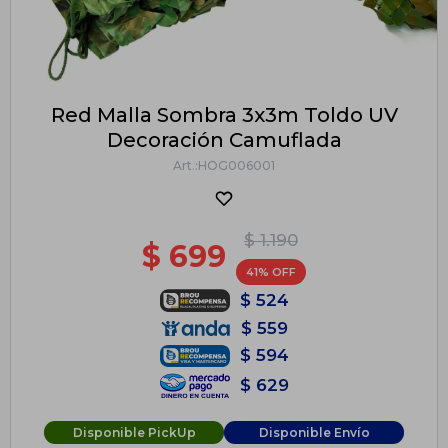
Red Malla Sombra 3x3m Toldo UV
Decoración Camuflada
HOG006001
$
1.190
$
699
41
$
524
$
559
$
594
$
629
Disponible PickUp
Disponible Envío