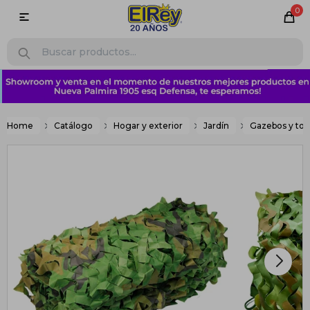
0

Home
Catálogo
Hogar y exterior
Jardín
Gazebos y tol