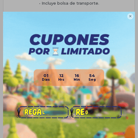
• Incluye bolsa de transporte.

Planes de cuotas
Envíos
Medios de pago
01
12
16
54
Productos que te pueden interesar