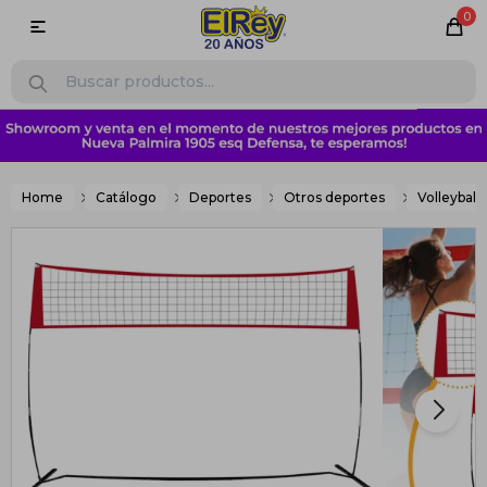
0

Home
Catálogo
Deportes
Otros deportes
Volleyball