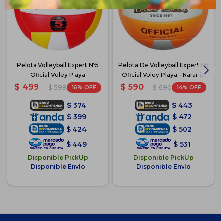
Pelota Volleyball Expert Nº5
Pelota De Volleyball Expert N5
Oficial Voley Playa
Oficial Voley Playa - Naranja
$
499
$
590
16
14
$
599
$
690
$
374
$
443
$
399
$
472
$
424
$
502
$
449
$
531
Disponible PickUp
Disponible PickUp
Disponible Envío
Disponible Envío