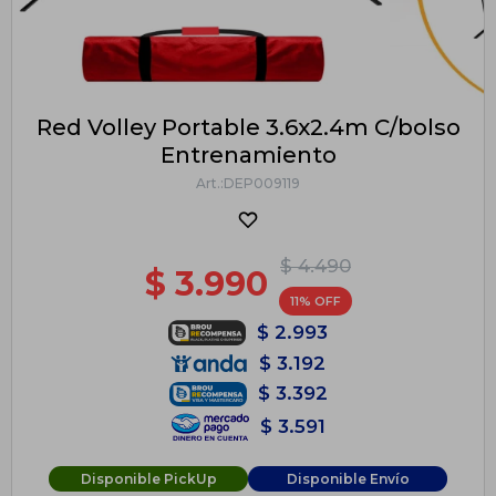
Red Volley Portable 3.6x2.4m C/bolso
Entrenamiento
DEP009119
$
4.490
$
3.990
11
$
2.993
$
3.192
$
3.392
$
3.591
Disponible PickUp
Disponible Envío