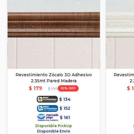
Revestimiento Zócalo 3D Adhesivo
Revestim
2.35mt Pared Madera
2
$
179
$
10
$
199
$
134
$
152
$
161
Disponible PickUp
Disponible Envío