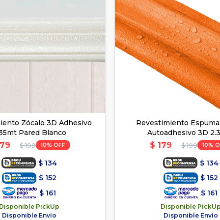
iento Zócalo 3D Adhesivo
Revestimiento Espuma
.35mt Pared Blanco
Autoadhesivo 3D 2.
179
$
179
10
10
$
199
$
199
$
134
$
134
$
152
$
152
$
161
$
161
Disponible PickUp
Disponible PickU
Disponible Envío
Disponible Envío