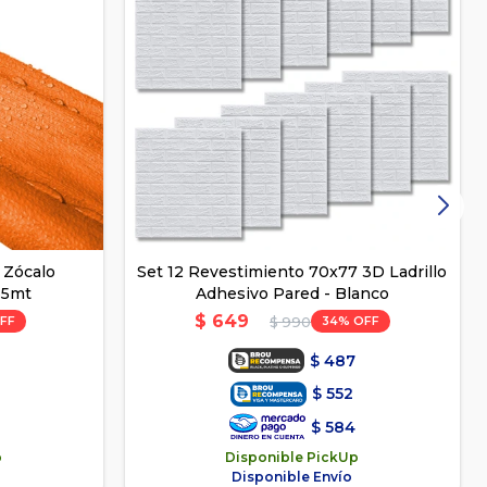
 Zócalo
Set 12 Revestimiento 70x77 3D Ladrillo
35mt
Adhesivo Pared - Blanco
$
649
34
$
990
$
487
$
552
$
584
p
Disponible PickUp
Disponible Envío