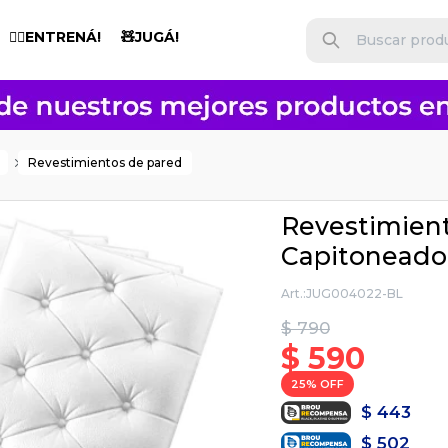
🏋️‍♂️ENTRENÁ!
🧸JUGÁ!
Revestimientos de pared
Revestimien
Capitonead
JUG004022-BL
$
790
$
590
25
$
443
$
502