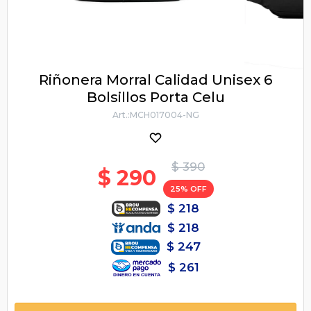
Riñonera Morral Calidad Unisex 6
Bolsillos Porta Celu
MCH017004-NG
$
390
$
290
25
$
218
$
218
$
247
$
261