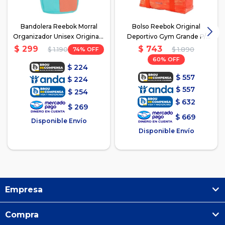
Bandolera Reebok Morral
Bolso Reebok Original
Organizador Unisex Original -
Deportivo Gym Grande P/
Violeta/Rosado/Verde
Dama - Naranja
$
743
$
299
74
$
1.890
$
1.190
60
$
224
$
557
$
224
$
557
$
254
$
632
$
269
$
669
Disponible Envío
Disponible Envío
Empresa
Compra