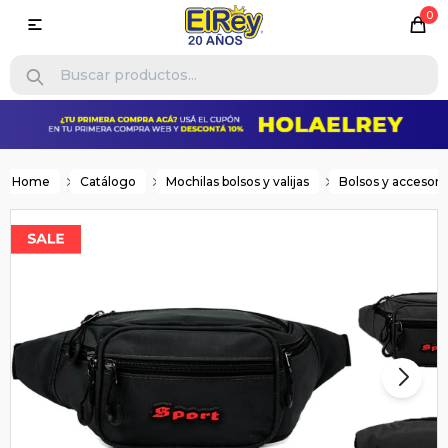
0

Home
Catálogo
Mochilas bolsos y valijas
Bolsos y accesori