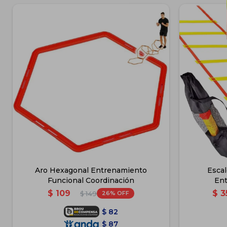
Aro Hexagonal Entrenamiento
Escal
Funcional Coordinación
Ent
$
109
$
3
26
$
149
$
82
$
87