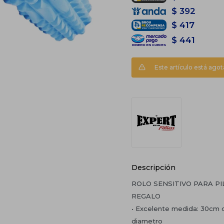
$
392
$
417
$
441
Este artículo está agot
Descripción
ROLO SENSITIVO PARA PI
REGALO
• Excelente medida: 30cm d
diametro