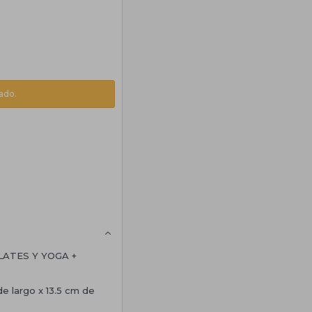
ado.
LATES Y YOGA +
e largo x 13.5 cm de