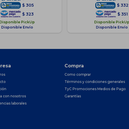
$
305
$
332
$
323
$
351
Disponible PickUp
Disponible PickU
Disponible Envío
Disponible Envío
resa
Compra
ros
Como comprar
cto
Términos y condiciones generales
ción
TyC Promociones Medios de Pago
ja con nosotros
Garantías
encias laborales