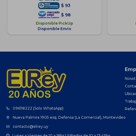
$
93
$
98
Disponible PickUp
Disponible Envío
Emp
Nosot
Conta
Ubica
Traba
096118222 (Solo WhatsApp)
Refer
Nueva Palmira 1905 esq. Defensa (La Comercial), Montevideo
contacto@elrey.uy
Lunes a Viernes de 10 a 18hs | Sábados de 10 a 13:45hs.