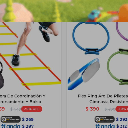
era De Coordinación Y
Flex Ring Áro De Pilates
renamiento + Bolso
Gimnasia Resisten
59
$
390
20
20
$
449
$
490
$
269
$
293
$
287
$
312