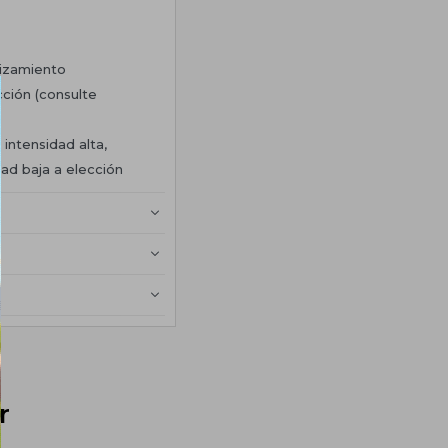
lizamiento
cción (consulte
intensidad alta,
ad baja a elección
r