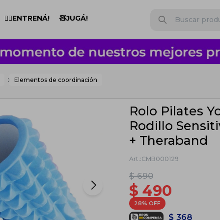
🏋️‍♂️ENTRENÁ!
🧸JUGÁ!
Elementos de coordinación
Rolo Pilates Y
Rodillo Sensit
+ Theraband
CMB000129
$
690
$
490
28
$
368