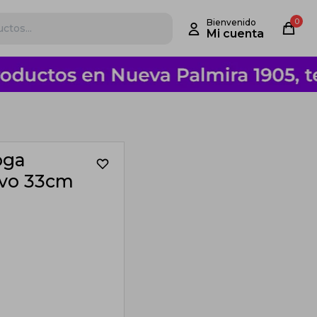
0
oga
ivo 33cm