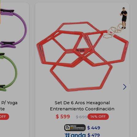
 P/ Yoga
Set De 6 Aros Hexagonal
te
Entrenamiento Coordinación
$
599
14
$
699
$
449
$
479