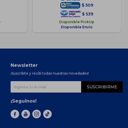
$
509
$
539
p
Disponible PickUp
Disponible Envío
Newsletter
¡Suscribite y recibí todas nuestras novedades!
SUSCRIBIRME
¡Seguinos!


