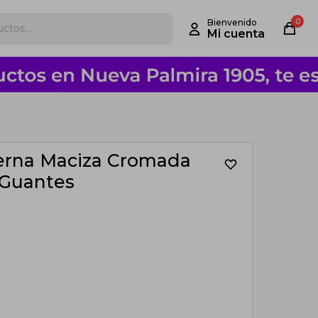
0
erna Maciza Cromada
 Guantes