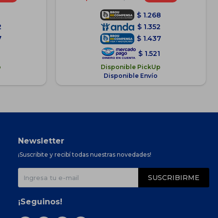
$
1.268
2
$
1.352
7
$
1.437
$
1.521
p
Disponible PickUp
Disponible Envío
Newsletter
¡Suscribite y recibí todas nuestras novedades!
SUSCRIBIRME
¡Seguinos!