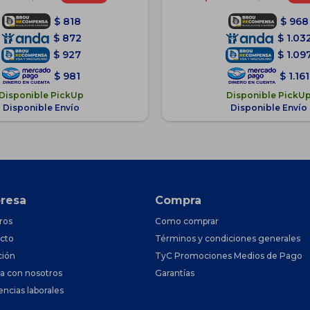
$
818
$
968
$
872
$
1.03
$
927
$
1.09
$
981
$
1.161
Disponible PickUp
Disponible PickU
Disponible Envío
Disponible Envío
resa
Compra
ros
Como comprar
cto
Términos y condiciones generales
ción
TyC Promociones Medios de Pago
ja con nosotros
Garantías
encias laborales