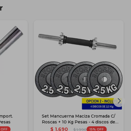
r
mport.
Set Mancuerna Maciza Cromada C/
Pesas
Roscas + 10 Kg Pesas - 4 discos de
2.5kg
$
1.690
15
$
1.990