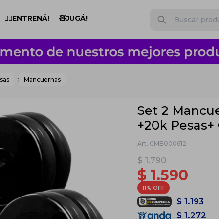
🏋️‍♂️ENTRENÁ!
🧸JUGÁ!
sas
Mancuernas
Set 2 Mancu
+20k Pesas+
CMB000612
$
1.790
$
1.590
11
$
1.193
$
1.272