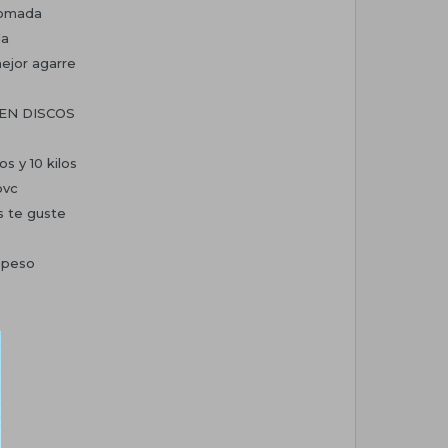
romada
da
ejor agarre
 EN DISCOS
os y 10 kilos
pvc
s te guste
e peso