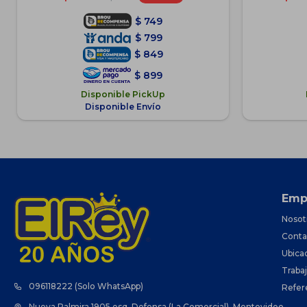
$
749
$
799
$
849
$
899
Disponible PickUp
Disponible Envío
Emp
Nosot
Conta
Ubica
Traba
096118222 (Solo WhatsApp)
Refer
Nueva Palmira 1905 esq. Defensa (La Comercial), Montevideo