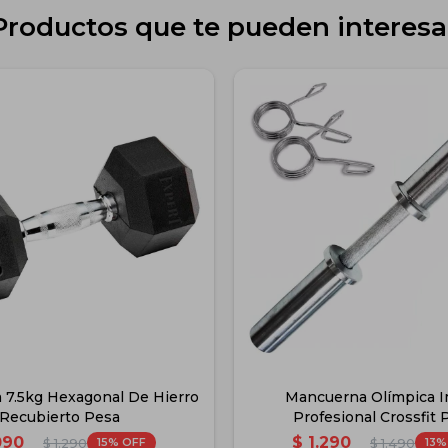
Productos que te pueden interesa
7.5kg Hexagonal De Hierro
Mancuerna Olímpica I
Recubierto Pesa
Profesional Crossfit 
090
$
1.290
15
13
$
1.290
$
1.490