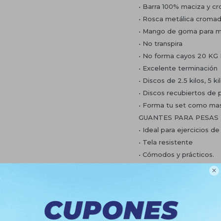
• Barra 100% maciza y c
• Rosca metálica croma
• Mango de goma para m
• No transpira
• No forma cayos 20 KG
• Excelente terminación
• Discos de 2.5 kilos, 5 kil
• Discos recubiertos de 
• Forma tu set como ma
GUANTES PARA PESAS
• Ideal para ejercicios d
• Tela resistente
• Cómodos y prácticos.
OPCIÓN 1:

• 2 Mancuernas
• 4 Discos 5Kg
• Guantes de pesas
OPCIÓN 2