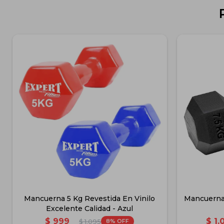
Mancuerna 5 Kg Revestida En Vinilo
Mancuerna 
Excelente Calidad - Azul
$
999
$
1.
8
$
1.095