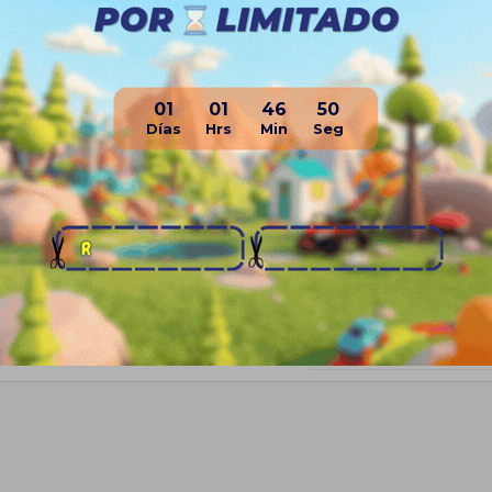
• 2 Mancuernas
• 2 Discos 5Kg
• 4 Discos 2.5Kg
• Guantes de pesas
01
01
46
49
OPCIÓN 3
• 2 Mancuernas
• 8 Discos 2.5Kg
• Guantes de pesas
Planes de cuotas
Envíos
Medios de pago