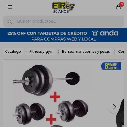
0

Catálogo
Fitness y gym
Barras, mancuernas y pesas
Com