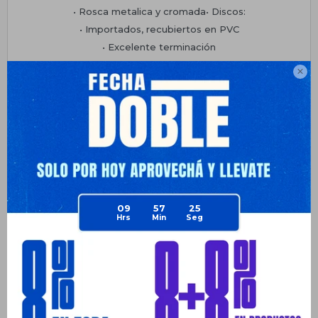
• Rosca metalica y cromada• Discos:
• Importados, recubiertos en PVC
• Excelente terminación
• Discos de 2.5 kilos, 5 kilos y 10 kilos

• Disco recubierto de PVC
• Forma tu set como mas te guste
Planes de cuotas
Envíos
Medios de pago
09
57
25
Productos que te pueden interesar