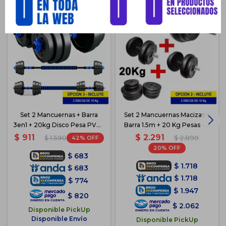
Set 2 Mancuernas + Barra
Set 2 Mancuernas Macizas +
3en1 + 20kg Disco Pesa PVC -
Barra 1.5m + 20 Kg Pesas - 2
2x10kg
de 10kg
$
2.291
$
911
42
$
2.890
$
1.590
20
$
683
$
1.718
$
683
$
1.718
$
774
$
1.947
$
820
$
2.062
Disponible PickUp
Disponible Envío
Disponible PickUp