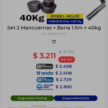
Set 2 Mancuernas + Barra 1.5m + 40kg
CMB000997
$
3.790
$
3.211
15
$
2.408
$
2.408
$
2.729
$
2.890
Disponible PickUp
Disponible Envío