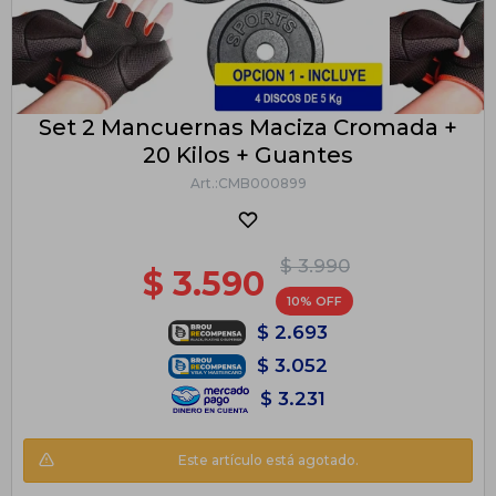
Set 2 Mancuernas Maciza Cromada +
20 Kilos + Guantes
CMB000899
$
3.990
$
3.590
10
$
2.693
$
3.052
$
3.231
Este artículo está agotado.