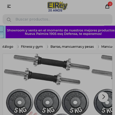
0

Catálogo
Fitness y gym
Barras, mancuernas y pesas
Mancuer