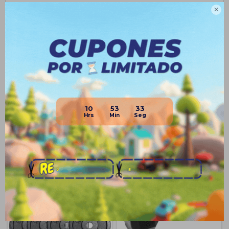
• Discos importados

• Discos de hierro
Planes de cuotas
Envíos
Medios de pago
10
53
33
Productos que te pueden interesar