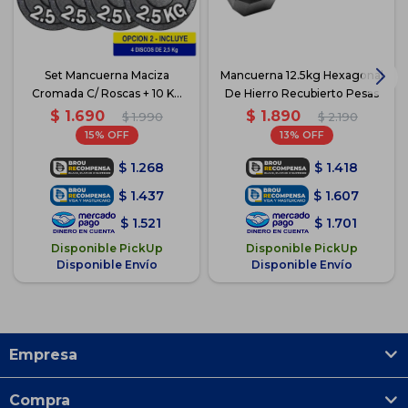
Set Mancuerna Maciza
Mancuerna 12.5kg Hexagonal
Cromada C/ Roscas + 10 Kg
De Hierro Recubierto Pesas
Pesas - 4 discos de 2.5kg
$
1.690
$
1.890
$
1.990
$
2.190
15
13
$
1.268
$
1.418
$
1.437
$
1.607
$
1.521
$
1.701
Disponible PickUp
Disponible PickUp
Disponible Envío
Disponible Envío
Empresa
Compra