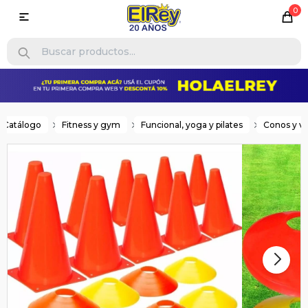
0

Catálogo
Fitness y gym
Funcional, yoga y pilates
Conos y va