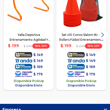
Valla Deportiva
Set x10 Conos Slalom 8cm
Entrenamiento Agilidad Y
Rollers Fútbol Entrenamiento
Coordinación
$
199
$
199
16
16
$
239
$
239
$
149
$
149
$
149
$
149
$
169
$
169
$
179
$
179
Disponible PickUp
Disponible PickUp
Disponible Envío
Disponible Envío
Empresa