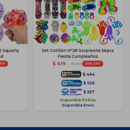
2 Squishy
Set Cotillón Nº28 Sorpresita 56pcs
ed
Fiesta Cumpleaños
$
619
30
$
890
$
464
$
526
$
557
p
Disponible PickUp
Disponible Envío