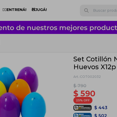
🏋️‍♂️ENTRENÁ!
🧸JUGÁ!
Set Cotillón
Huevos X12p 
COT002032
$
790
$
590
25
$
443
$
502