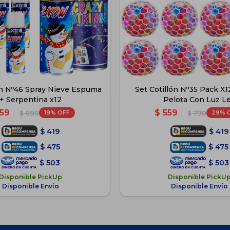
ón Nº46 Spray Nieve Espuma
Set Cotillón Nº35 Pack X1
+ Serpentina x12
Pelota Con Luz L
59
$
559
18
29
$
690
$
790
$
419
$
419
$
475
$
475
$
503
$
503
Disponible PickUp
Disponible PickU
Disponible Envío
Disponible Envío