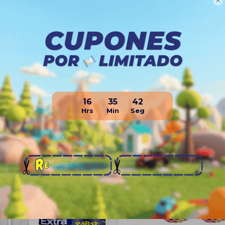

Planes de cuotas
Envíos
Medios de pago
16
35
41
Productos que te pueden interesa