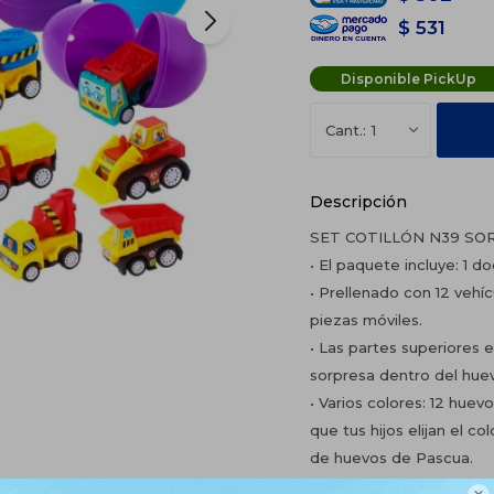
$
531
Disponible PickUp
1
Descripción
SET COTILLÓN N39 SO
• El paquete incluye: 1 
• Prellenado con 12 vehí
piezas móviles.
• Las partes superiores e
sorpresa dentro del hue
• Varios colores: 12 huev
que tus hijos elijan el c
de huevos de Pascua.