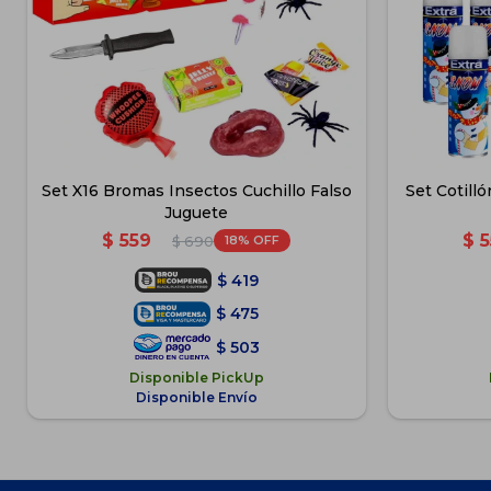
Set X16 Bromas Insectos Cuchillo Falso
Set Cotill
Juguete
$
559
$
5
18
$
690
$
419
$
475
$
503
Disponible PickUp
Disponible Envío