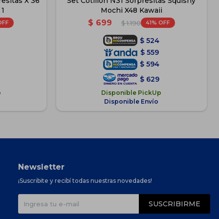
esitas X 36
Set Cotillón N31 Sorpresitas Squishy
 1
Mochi X48 Kawaii
$
699
41
$
1.190
$
524
$
559
$
594
$
629
p
Disponible PickUp
Disponible Envío
Newsletter
¡Suscribite y recibí todas nuestras novedades!
SUSCRIBIRME