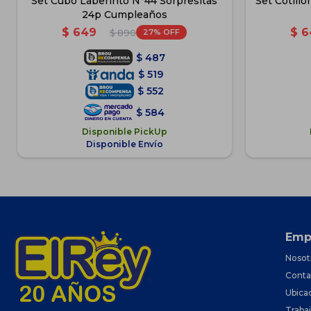
Set Cubo Laberinto N°44 Sorpresitas
Set Cotill
24p Cumpleaños
$
649
$
6
27
$
890
$
487
$
519
$
552
$
584
Disponible PickUp
Disponible Envío
Emp
Nosot
Conta
Ubica
Traba