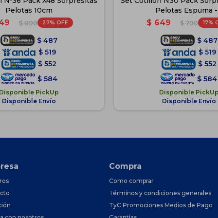
ón Nº36 Pack X48 Sorpresitas
Set Cotillón N30 Pack Sorpr
Pelotas 10cm
Pelotas Espuma -
49
$
649
27
17
$
890
$
790
$
487
$
487
$
519
$
519
$
552
$
552
$
584
$
584
Disponible PickUp
Disponible PickU
Disponible Envío
Disponible Envío
resa
Compra
ros
Como comprar
cto
Términos y condiciones generales
ción
TyC Promociones Medios de Pago
ja con nosotros
Garantías