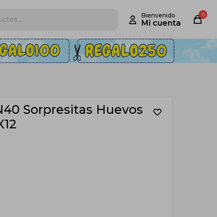
0
 N40 Sorpresitas Huevos
X12