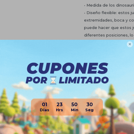
• Medida de los dinosa
• Diseño flexible: estos
extremidades, boca y col
puede hacer que estos j
diferentes posiciones, l
• Regalo ideal: perfecto

de Navidad, regalo de P
jugar a dos personas o 
como una fiesta, los co
cita con tu amigo.
Planes de cuotas
Envíos
01
23
50
29
Medios de pago