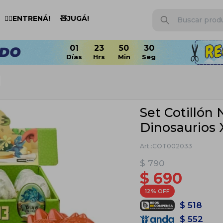
🏋️‍♂️ENTRENÁ!
🧸JUGÁ!
Set Cotillón
Dinosaurios 
COT002033
$
790
$
690
12
$
518
$
552