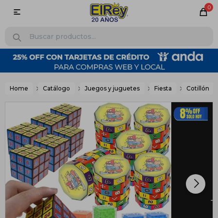
0

Home
Catálogo
Juegos y juguetes
Fiesta
Cotillón