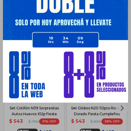
Productos que te pueden interesar
19
34
09
Set Cotillón N39 Sorpresitas
Set Globos N20 112pcs Rosa y
Autos Huevos X12p Fiesta
Dorado Fiesta Cumpleños
$
543
$
543
31
38
$
790
$
890