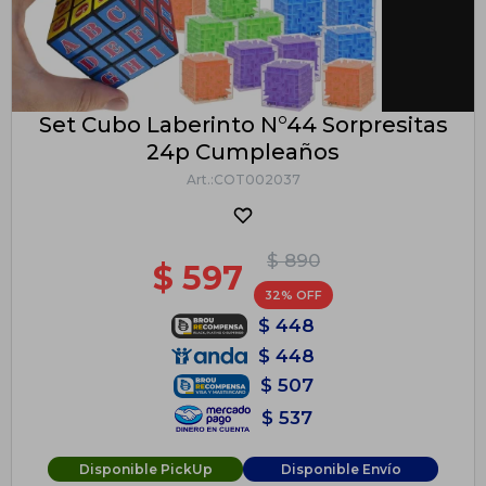
Set Cubo Laberinto N°44 Sorpresitas
24p Cumpleaños
COT002037
$
890
$
597
32
$
448
$
448
$
507
$
537
Disponible PickUp
Disponible Envío