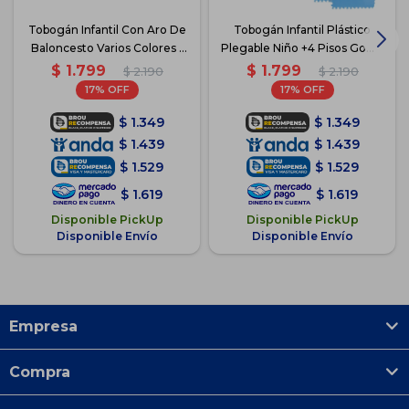
Tobogán Infantil Con Aro De
Tobogán Infantil Plástico
Baloncesto Varios Colores -
Plegable Niño +4 Pisos Goma
Azul
- Verde con naranja
$
1.799
$
1.799
$
2.190
$
2.190
17
17
$
1.349
$
1.349
$
1.439
$
1.439
$
1.529
$
1.529
$
1.619
$
1.619
Disponible PickUp
Disponible PickUp
Disponible Envío
Disponible Envío
Empresa
Compra