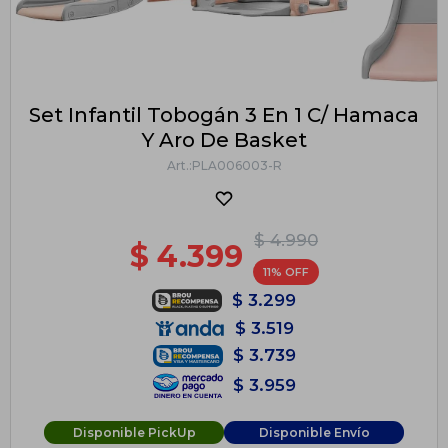
Set Infantil Tobogán 3 En 1 C/ Hamaca
Y Aro De Basket
PLA006003-R
$
4.990
$
4.399
11
$
3.299
$
3.519
$
3.739
$
3.959
Disponible PickUp
Disponible Envío