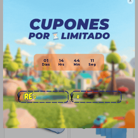

Envíos
Medios de pago
01
14
44
11
Productos que te pueden interesar