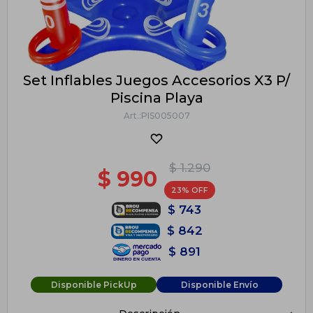
Set Inflables Juegos Accesorios X3 P/
Piscina Playa
PIS005007
$
1.290
$
990
23
$
743
$
842
$
891
Disponible PickUp
Disponible Envío