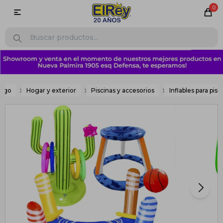
0

logo
Hogar y exterior
Piscinas y accesorios
Inflables para pisc