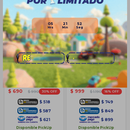
Productos que te pueden interesar
05
21
52
Set X 4 Colchoneta Inflable De
Colchoneta Inflable Intex
Agua 4 En1 Piscina
Ballena Para Piscina Playa
$
690
$
999
30
16
$
990
$
1.190
$
518
$
749
$
587
$
849
$
621
$
899
Disponible PickUp
Disponible PickUp