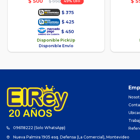
$
500
$
5
49
$
990
$
375
$
425
$
450
Disponible PickUp
Disponible Envío
Emp
Nosot
Conta
Ubica
Traba
096118222 (Solo WhatsApp)
Refer
Nueva Palmira 1905 esq. Defensa (La Comercial), Montevideo