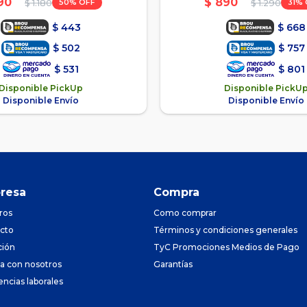
90
$
890
50
31
$
1.180
$
1.290
$
443
$
668
$
502
$
757
$
531
$
801
Disponible PickUp
Disponible PickU
Disponible Envío
Disponible Envío
resa
Compra
ros
Como comprar
cto
Términos y condiciones generales
ción
TyC Promociones Medios de Pago
ja con nosotros
Garantías
encias laborales