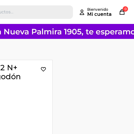
0
X2 N+
lgodón