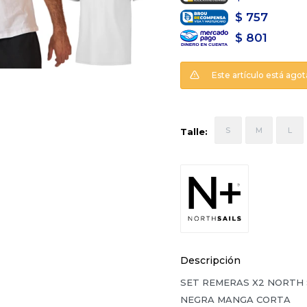
$
757
$
801
Este artículo está agot
S
M
L
Talle:
Descripción
SET REMERAS X2 NORTH 
NEGRA MANGA CORTA