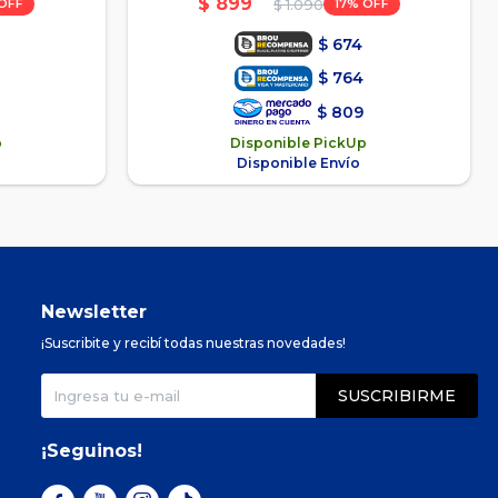
$
899
17
$
1.090
$
674
$
764
$
809
p
Disponible PickUp
Disponible Envío
Newsletter
¡Suscribite y recibí todas nuestras novedades!
SUSCRIBIRME
¡Seguinos!