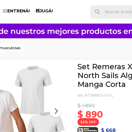
🏋️‍♂️ENTRENÁ!
🧸JUGÁ!
 musculosas
Set Remeras 
North Sails A
Manga Corta
NTS18600-00-L
$
1.890
$
890
52
$
668