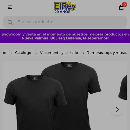
0

ome
Catálogo
Vestimenta y calzado
Remeras, tops y muscul