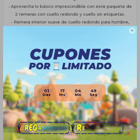
• Aprovecha lo básico imprescindible con este paquete de
2 remeras con cuello redondo y cuello sin etiquetas.
• Remera interior suave de cuello redondo para hombre,
suave y agradable al tacto, color sólido, ajuste delgado para

más personas.
• La remera de manga corta es perfecta para el uso diario y
para toda ocasión.
• Lavar a máquina con agua fría
Planes de cuotas
Envíos
01
17
04
49
Medios de pago
Productos que te pueden interesar