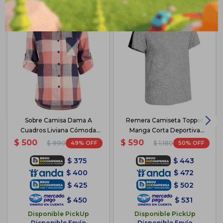
Sobre Camisa Dama A
Remera Camiseta Topper
Cuadros Liviana Cómoda
Manga Corta Deportiva
Moda 2025 - Rosa Azul
Hombre - Gris/Negro
$
500
$
590
49
50
$
990
$
1.180
$
375
$
443
$
400
$
472
$
425
$
502
$
450
$
531
Disponible PickUp
Disponible PickUp
Disponible Envío
Disponible Envío