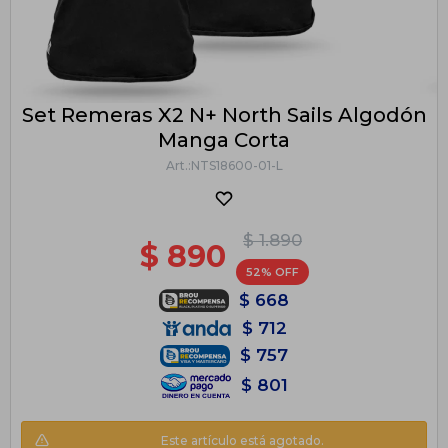
Set Remeras X2 N+ North Sails Algodón
Manga Corta
NTS18600-01-L
$
1.890
$
890
52
$
668
$
712
$
757
$
801
Este artículo está agotado.