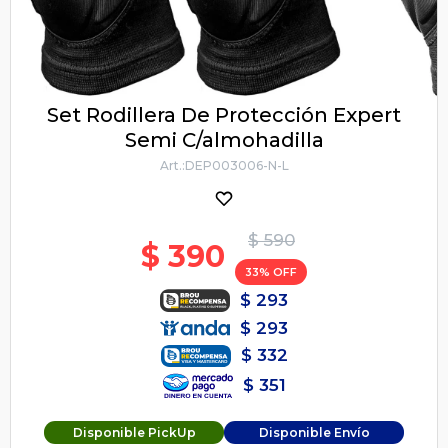
Set Rodillera De Protección Expert
Semi C/almohadilla
DEP003006-N-L
$
590
$
390
33
$
293
$
293
$
332
$
351
Disponible PickUp
Disponible Envío