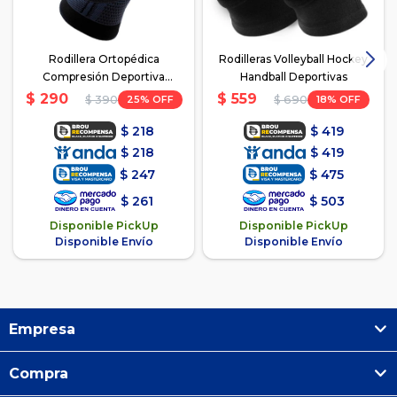
Rodillera Ortopédica
Rodilleras Volleyball Hockey
Compresión Deportiva
Handball Deportivas
Refuerzo
$
290
$
559
25
18
$
390
$
690
$
218
$
419
$
218
$
419
$
247
$
475
$
261
$
503
Disponible PickUp
Disponible PickUp
Disponible Envío
Disponible Envío
Empresa
Compra