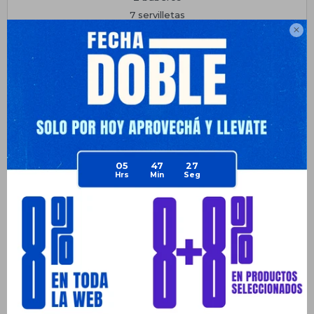
7 servilletas

• Dimensiones caja: 51cm (alto) x 47cm (ancho).
Planes de cuotas
Envíos
Medios de pago
05
47
27
Productos que te pueden interesar