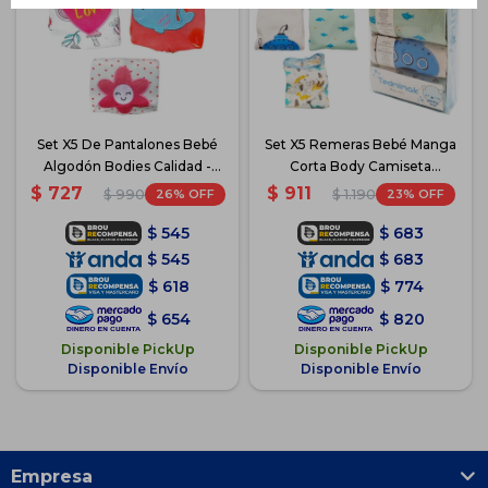
Set X5 De Pantalones Bebé
Set X5 Remeras Bebé Manga
Algodón Bodies Calidad -
Corta Body Camiseta
Rosa
Algodón - Azul
$
727
$
911
26
23
$
990
$
1.190
$
545
$
683
$
545
$
683
$
618
$
774
$
654
$
820
Disponible PickUp
Disponible PickUp
Disponible Envío
Disponible Envío
Empresa