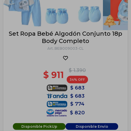
Set Ropa Bebé Algodón Conjunto 18p
Body Completo
BEB009003-CL
$
1.390
$
911
34
$
683
$
683
$
774
$
820
Disponible PickUp
Disponible Envío