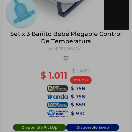
Set x 3 Bañito Bebé Plegable Control
De Temperatura
BEB001007-CL
$
1.490
$
1.011
32
$
758
$
758
$
859
$
910
Disponible PickUp
Disponible Envío