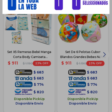
Set X5 Remeras Bebé Manga
Set De 6 Pelotas Cubos
Corta Body Camiseta
Blandos Grandes Bebes Niños
Algodón - Azul
$
911
$
911
23
23
$
1.190
$
1.190
$
683
$
683
$
683
$
683
$
774
$
774
$
820
$
820
Disponible PickUp
Disponible PickUp
Disponible Envío
Disponible Envío