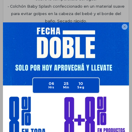
• Colchón Baby Splash confeccionado en un material suave
para evitar golpes en la cabeza del bebé y el borde del
baño. Secado rápido.

• Colchón Red Splash, para mejorar la inclinación y tener más
contacto con el agua.
Planes de cuotas
Envíos
Medios de pago
06
25
10
Productos que te pueden interesar