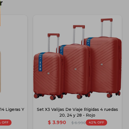
r
 14 Ligeras Y
Set X3 Valijas De Viaje Rígidas 4 ruedas
e
20, 24 y 28 - Rojo
$
3.990
42
$
6.990