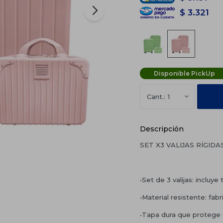
$
3.321
Disponible PickUp
1
Descripción
SET X3 VALIJAS RÍGIDAS
•Set de 3 valijas: incluye
•Material resistente: fab
•Tapa dura que protege