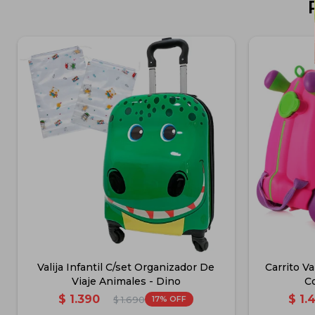
Valija Infantil C/set Organizador De
Carrito Va
Viaje Animales - Dino
C
$
1.390
$
1.
17
$
1.690