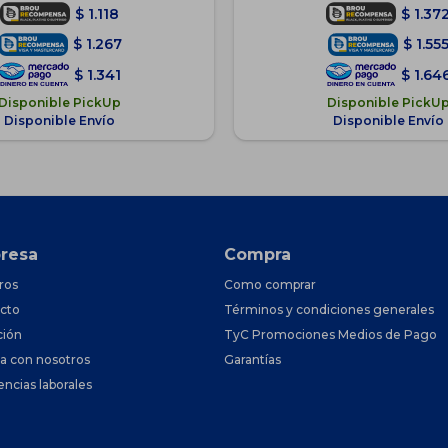
$
1.118
$
1.37
$
1.267
$
1.55
$
1.341
$
1.64
Disponible PickUp
Disponible PickU
Disponible Envío
Disponible Envío
resa
Compra
ros
Como comprar
cto
Términos y condiciones generales
ción
TyC Promociones Medios de Pago
ja con nosotros
Garantías
encias laborales