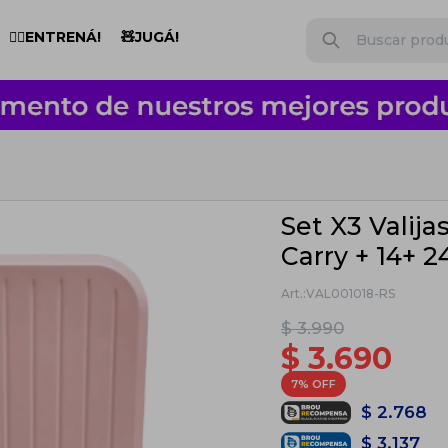
🏋️‍♂️ENTRENÁ!
🧸JUGÁ!
Set X3 Valija
Carry + 14+ 2
VAL001018-RS
$
3.990
$
3.690
7
$
2.768
$
3.137