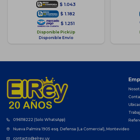
$
1.043
$
1.182
$
1.251
Disponible PickUp
Disponible Envío
Emp
Nosot
Conta
Ubica
Traba
096118222 (Solo WhatsApp)
Refer
Nueva Palmira 1905 esq. Defensa (La Comercial), Montevideo
contacto@elrey.uy