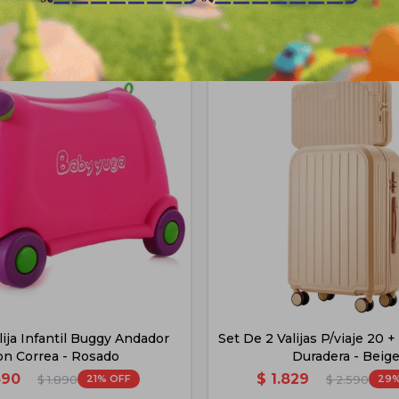
Productos que te pueden interesa
lija Infantil Buggy Andador
Set De 2 Valijas P/viaje 20 +
on Correa - Rosado
Duradera - Beig
490
$
1.829
21
29
$
1.890
$
2.590