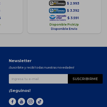
2
$
2.993
5
$
3.392
6
$
3.591
p
Disponible PickUp
Disponible Envío
Newsletter
¡Suscribite y recibí todas nuestras novedades!
SUSCRIBIRME
¡Seguinos!


