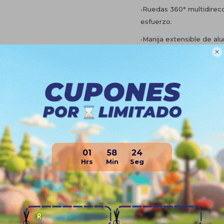
•Ruedas 360° multidirecc
esfuerzo.
•Manija extensible de alu

•Colores disponibles: neg
•Incluye valijita de mano
personales.
Planes de cuotas
Envíos
Medios de pago
01
58
23