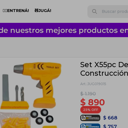
🏋️‍♂️ENTRENÁ!
🧸JUGÁ!
Set X55pc D
Construcción 
JUG019015
$
1.190
$
890
25
$
668
$
757