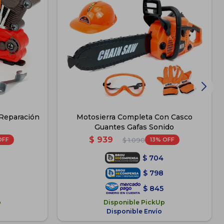
 Reparación
Motosierra Completa Con Casco
Guantes Gafas Sonido
$
939
13
$
1.090
$
704
$
798
$
845
p
Disponible PickUp
Disponible Envío