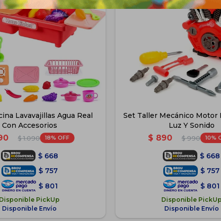
cina Lavavajillas Agua Real
Set Taller Mecánico Motor
Con Accesorios
Luz Y Sonido
90
$
890
18
10
$
1.090
$
990
$
668
$
668
$
757
$
757
$
801
$
801
Disponible PickUp
Disponible PickU
Disponible Envío
Disponible Envío