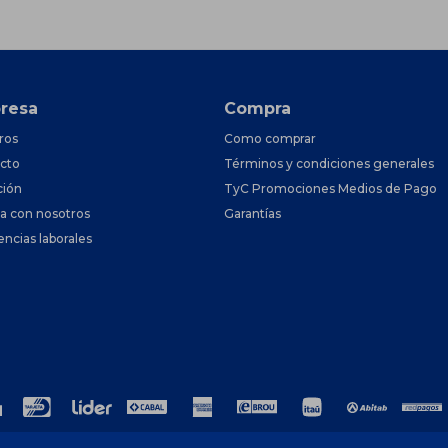
resa
Compra
ros
Como comprar
cto
Términos y condiciones generales
ción
TyC Promociones Medios de Pago
ja con nosotros
Garantías
encias laborales