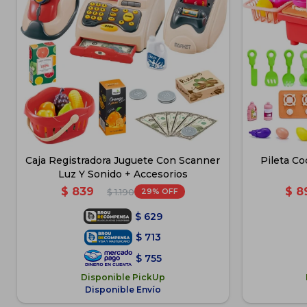
Caja Registradora Juguete Con Scanner
Pileta Co
Luz Y Sonido + Accesorios
$
839
$
8
29
$
1.190
$
629
$
713
$
755
Disponible PickUp
Disponible Envío