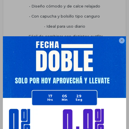
• Diseño cómodo y de calce relajado
• Con capucha y bolsillo tipo canguro
• Ideal para uso diario
• Fácil de combinar con distintos outfits

• Perfecto para looks casuales y deportivos
Una prenda cómoda, calentita y versátil que no puede faltar
en tu guardarropa.
Planes de cuotas
Envíos
17
05
29
Medios de pago