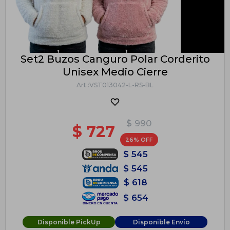
Set2 Buzos Canguro Polar Corderito
Unisex Medio Cierre
VST013042-L-RS-BL
$
990
$
727
26
$
545
$
545
$
618
$
654
Disponible PickUp
Disponible Envío