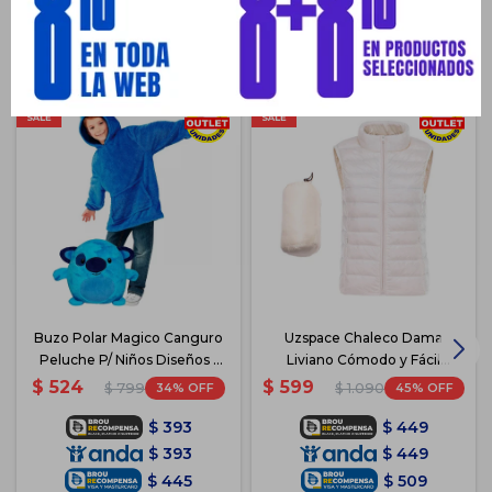
Productos que te pueden interesar
Buzo Polar Magico Canguro
Uzspace Chaleco Dama
Peluche P/ Niños Diseños -
Liviano Cómodo y Fácil
Azul
Guardado - Blanco
$
524
$
599
34
45
$
799
$
1.090
$
393
$
449
$
393
$
449
$
445
$
509