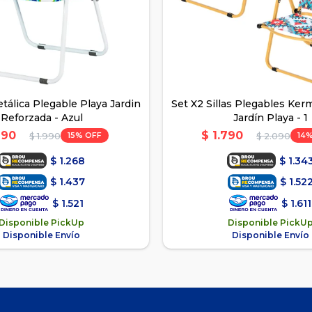
Metálica Plegable Playa Jardin
Set X2 Sillas Plegables Ke
Reforzada - Azul
Jardín Playa - 1
690
$
1.790
15
14
$
1.990
$
2.090
$
1.268
$
1.34
$
1.437
$
1.52
$
1.521
$
1.611
Disponible PickUp
Disponible PickU
Disponible Envío
Disponible Envío