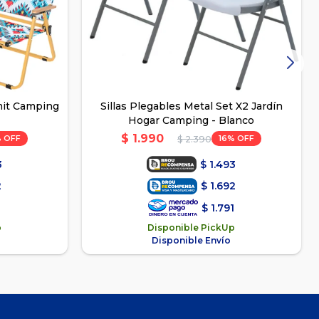
rmit Camping
Sillas Plegables Metal Set X2 Jardín
Hogar Camping - Blanco
$
1.990
16
$
2.390
3
$
1.493
2
$
1.692
$
1.791
p
Disponible PickUp
Disponible Envío