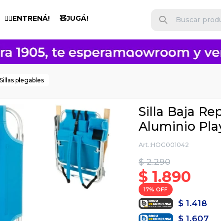
🏋️‍♂️ENTRENÁ!
🧸JUGÁ!
Sillas plegables
Silla Baja R
Aluminio Pla
HOG001042
$
2.290
$
1.890
17
$
1.418
$
1.607