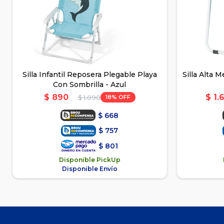
Silla Infantil Reposera Plegable Playa
Silla Alta 
Con Sombrilla - Azul
$
890
$
1.
18
$
1.090
$
668
$
757
$
801
Disponible PickUp
Disponible Envío