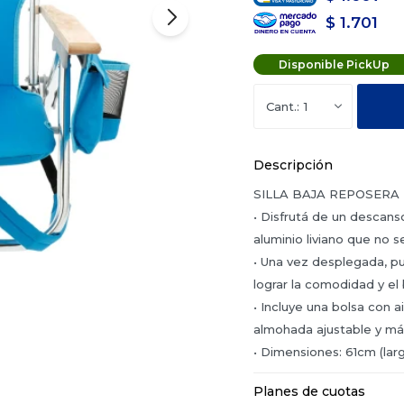
$
1.701
Disponible PickUp
1
Descripción
SILLA BAJA REPOSERA
• Disfrutá de un descanso
aluminio liviano que no se
• Una vez desplegada, pu
lograr la comodidad y el
• Incluye una bolsa con a
almohada ajustable y más
• Dimensiones: 61cm (larg
Planes de cuotas