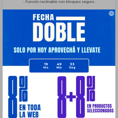
• Función reclinable con bloqueo seguro.
• Reposacabezas acolchado extraíble.

Planes de cuotas
Envíos
Medios de pago
19
49
33
Productos que te pueden interesar