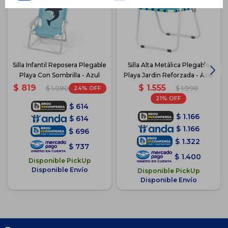
Silla Infantil Reposera Plegable
Silla Alta Metálica Plegable
Playa Con Sombrilla - Azul
Playa Jardin Reforzada - Azul
$
1.555
$
819
24
$
1.990
$
1.090
21
$
614
$
1.166
$
614
$
1.166
$
696
$
1.322
$
737
$
1.400
Disponible PickUp
Disponible Envío
Disponible PickUp
Disponible Envío