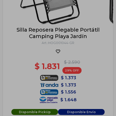
Silla Reposera Plegable Portátil
Camping Playa Jardín
HOG001044-GR
$
2.590
$
1.831
29
$
1.373
$
1.373
$
1.556
$
1.648
Disponible PickUp
Disponible Envío