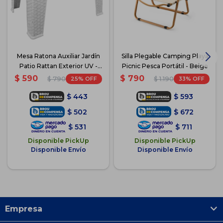
Mesa Ratona Auxiliar Jardín
Silla Plegable Camping Playa
Patio Rattan Exterior UV -
Picnic Pesca Portátil - Beige
Blanco
$
590
$
790
25
33
$
790
$
1.190
$
443
$
593
$
502
$
672
$
531
$
711
Disponible PickUp
Disponible PickUp
Disponible Envío
Disponible Envío
Empresa