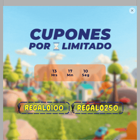
• Dimensiones: 53cm (largo) x 73cm (ancho) x 91cm (alto)

Planes de cuotas
Envíos
Medios de pago
13
17
09
Productos que te pueden interesar