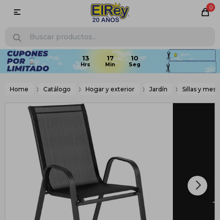
0

13
17
09
Home
Catálogo
Hogar y exterior
Jardín
Sillas y mesa