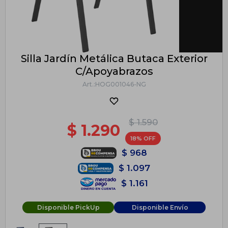
Silla Jardín Metálica Butaca Exterior
C/Apoyabrazos
HOG001046-NG
$
1.590
$
1.290
18
$
968
$
1.097
$
1.161
Disponible PickUp
Disponible Envío