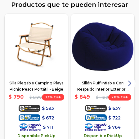
Productos que te pueden interesar
Silla Plegable Camping Playa
Sillón Puff Inflable Con
Picnic Pesca Portátil - Beige
Respaldo Interior Exterior -
Azul
$
790
$
849
33
28
$
1.190
$
1.190
$
593
$
637
$
672
$
722
$
711
$
764
Disponible PickUp
Disponible PickUp