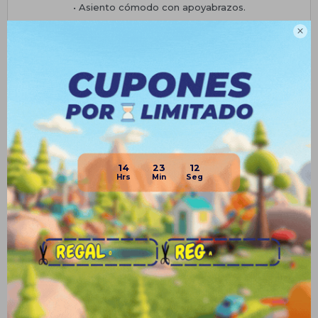
• Asiento cómodo con apoyabrazos.
• Dimensiones: 67cm (largo) x 119cm (ancho) x 82cm (alto)

Planes de cuotas
Envíos
Medios de pago
14
23
11
Productos que te pueden interesar