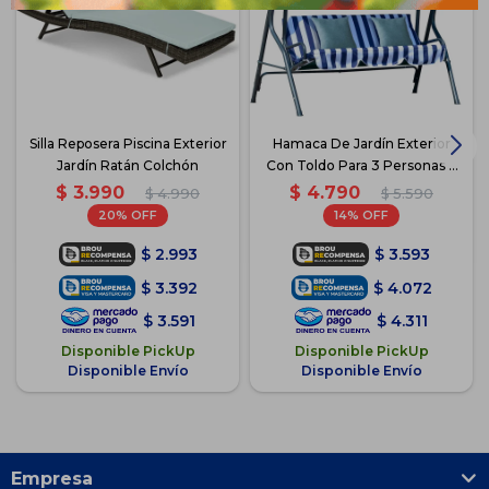
Silla Reposera Piscina Exterior
Hamaca De Jardín Exterior
Jardín Ratán Colchón
Con Toldo Para 3 Personas +
2 Almohadones - Azul-Blanco
$
3.990
$
4.790
$
4.990
$
5.590
20
14
$
2.993
$
3.593
$
3.392
$
4.072
$
3.591
$
4.311
Disponible PickUp
Disponible PickUp
Disponible Envío
Disponible Envío
Empresa