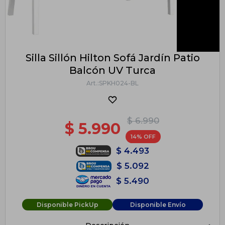
Silla Sillón Hilton Sofá Jardín Patio
Balcón UV Turca
SPKH024-BL
$
6.990
$
5.990
14
$
4.493
$
5.092
$
5.490
Disponible PickUp
Disponible Envío