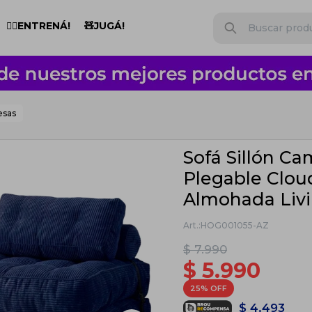
🏋️‍♂️ENTRENÁ!
🧸JUGÁ!
esas
Sofá Sillón C
Plegable Clou
Almohada Liv
HOG001055-AZ
$
7.990
$
5.990
25
$
4.493