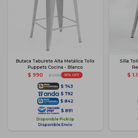
Butaca Taburete Alta Metálica Tolix
Silla To
Puppets Cocina - Blanco
Re
$
990
$
1.
16
$
1.190
$
743
$
792
$
842
$
891
Disponible PickUp
Disponible Envío