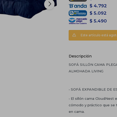
$
4.792
$
5.092
$
5.490
Este artículo está agot
Descripción
SOFÁ SILLÓN CAMA PLEG
ALMOHADA LIVING
• SOFÁ EXPANDIBLE DE E
• El sillón cama CloudNest 
cómodo y práctico que se 
en cama.