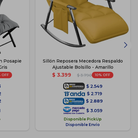
on Posapie
Sillón Reposera Mecedora Respaldo
Gris
Ajustable Bolsillo - Amarillo
$
3.399
10
$
3.790
3
$
2.549
2
$
2.719
2
$
2.889
1
$
3.059
p
Disponible PickUp
Disponible Envío