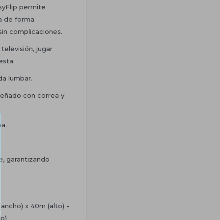
syFlip permite
a de forma
in complicaciones.
televisión, jugar
esta.
a lumbar.
señado con correa y
a.
te, garantizando
(ancho) x 40m (alto) -
go)