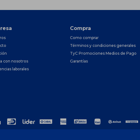
resa
Compra
ros
Como comprar
cto
Términos y condiciones generales
ción
TyC Promociones Medios de Pago
ja con nosotros
Garantías
encias laborales