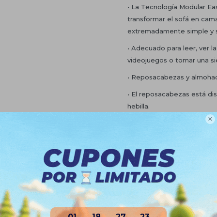
• La Tecnología Modular Ea
transformar el sofá en cam
extremadamente simple y s
• Adecuado para leer, ver la 
videojuegos o tomar una si
• Reposacabezas y almohad
• El reposacabezas está di
hebilla.

• Cómodo relleno de espum
• Tejido duradero.
• Su estructura es resisten
durabilidad y soporte.
• Dimensiones:
Sillón: 85cm (largo) x 85cm 
Sillón extendido 187cm (lar
01
18
27
22