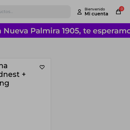
0
ama
dnest +
ing