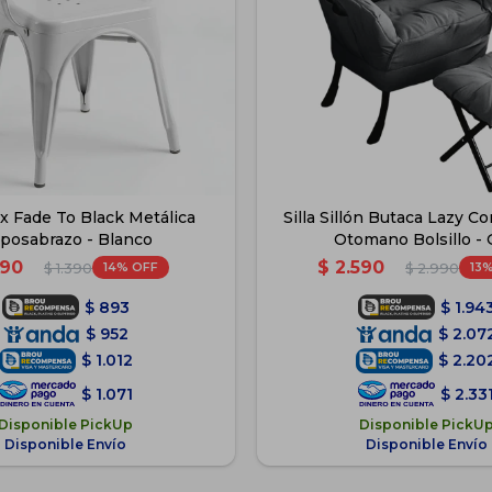
lix Fade To Black Metálica
Silla Sillón Butaca Lazy C
posabrazo - Blanco
Otomano Bolsillo - 
190
$
2.590
14
13
$
1.390
$
2.990
$
893
$
1.94
$
952
$
2.07
$
1.012
$
2.20
$
1.071
$
2.33
Disponible PickUp
Disponible PickU
Disponible Envío
Disponible Envío