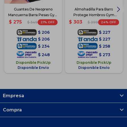
Guantes De Neopreno
Almohadilla Para Barra
Mancuerna Barra Pesas Gym
Protege Hombros Gym
Fitness - Azul
Crossfit - Negro
$
275
$
303
21
24
$
349
$
399
$
206
$
227
$
206
$
227
$
234
$
258
$
248
$
273
Disponible PickUp
Disponible PickUp
Disponible Envío
Disponible Envío
Empresa
Compra