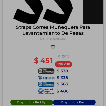
Straps Correa Muñequera Para
Levantamiento De Pesas
FIT026013-NG
$
590
$
451
23
$
338
$
338
$
383
$
406
Disponible PickUp
Disponible Envío