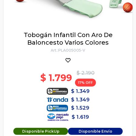
Tobogán Infantil Con Aro De
Baloncesto Varios Colores
PLA005005-V
$
2.190
$
1.799
17
$
1.349
$
1.349
$
1.529
$
1.619
Disponible PickUp
Disponible Envío