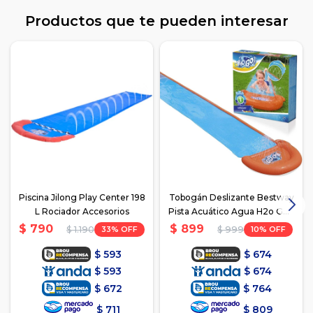
Productos que te pueden interesar
Piscina Jilong Play Center 198
Tobogán Deslizante Bestway
L Rociador Accesorios
Pista Acuático Agua H2o Go -
Azul
$
790
$
899
33
10
$
1.190
$
999
$
593
$
674
$
593
$
674
$
672
$
764
$
711
$
809