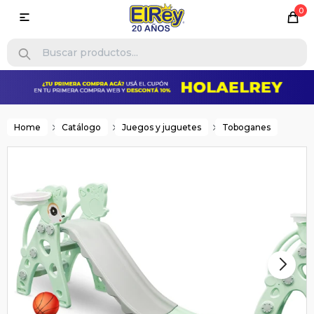
0

Home
Catálogo
Juegos y juguetes
Toboganes