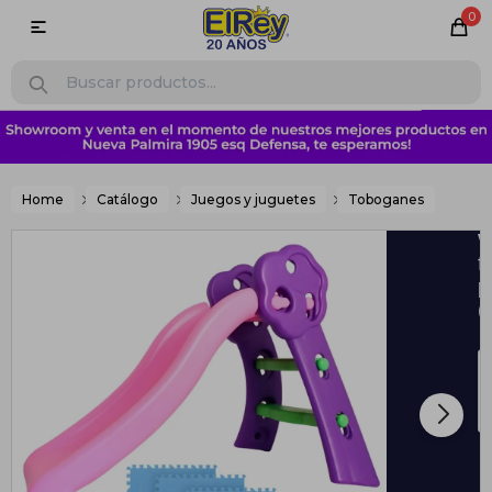
0

Home
Catálogo
Juegos y juguetes
Toboganes