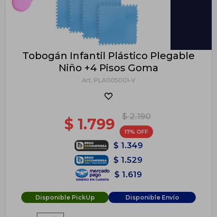
Tobogán Infantil Plástico Plegable
Niño +4 Pisos Goma
PLA005001-V
$
2.190
$
1.799
17
$
1.349
$
1.529
$
1.619
Disponible PickUp
Disponible Envío