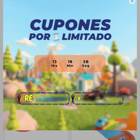

Planes de cuotas
Envíos
Medios de pago
13
18
38
Productos que te pueden interesar