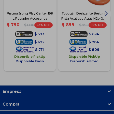
Piscina Jilong Play Center 198
Tobogán Deslizante Bestway
L Rociador Accesorios
Pista Acuático Agua H2o Go -
Azul
$
790
$
899
33
10
$
1.190
$
999
$
593
$
674
$
672
$
764
$
711
$
809
Disponible PickUp
Disponible PickUp
Disponible Envío
Disponible Envío
Empresa
Compra