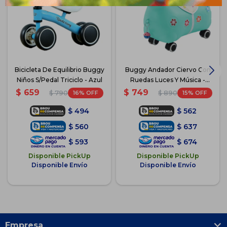
Bicicleta De Equilibrio Buggy
Buggy Andador Ciervo Con
Niños S/Pedal Triciclo - Azul
Ruedas Luces Y Música -
Celeste
$
659
$
749
16
15
$
790
$
890
$
494
$
562
$
560
$
637
$
593
$
674
Disponible PickUp
Disponible PickUp
Disponible Envío
Disponible Envío
Empresa