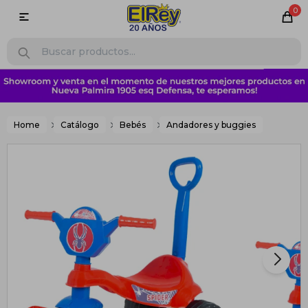
0

Home
Catálogo
Bebés
Andadores y buggies