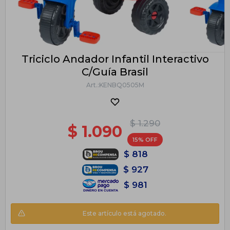
Triciclo Andador Infantil Interactivo
C/Guía Brasil
KENBQ0505M
$
1.290
$
1.090
15
$
818
$
927
$
981
Este artículo está agotado.