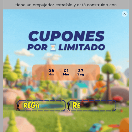
tiene un empujador extraíble y está construido con
materiales de alta calidad, garantizando durabilidad y

satisfacción del cliente.
• Dimensiones: 88cm (largo) x 42.5cm (ancho) x 88cm (alto).
Planes de cuotas
Envíos
Medios de pago
08
01
26
Productos que te pueden interesar