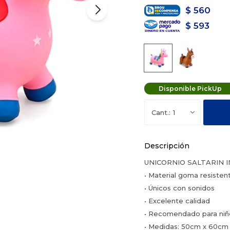
$
560
$
593
Disponible PickUp
1
Descripción
UNICORNIO SALTARIN 
• Material goma resisten
• Únicos con sonidos
• Excelente calidad
• Recomendado para niñ
• Medidas: 50cm x 60cm