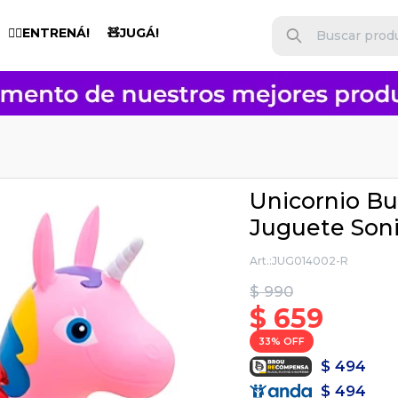
🏋️‍♂️ENTRENÁ!
🧸JUGÁ!
Unicornio Bur
Juguete Son
JUG014002-R
$
990
$
659
33
$
494
$
494