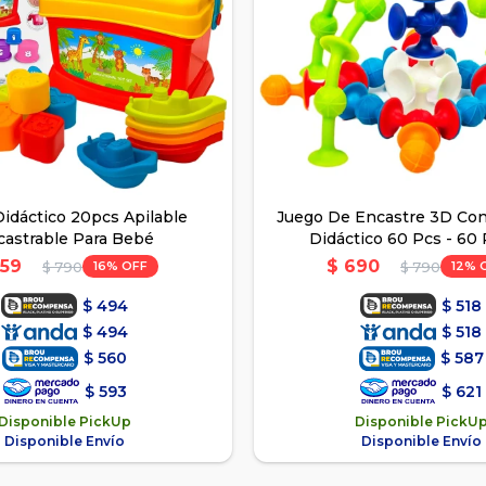
idáctico 20pcs Apilable
Juego De Encastre 3D Co
castrable Para Bebé
Didáctico 60 Pcs - 60 
59
$
690
16
12
$
790
$
790
$
494
$
518
$
494
$
518
$
560
$
587
$
593
$
621
Disponible PickUp
Disponible PickU
Disponible Envío
Disponible Envío