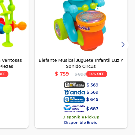
n Ventosas
Elefante Musical Juguete Infantil Luz Y
Piezas
Sonido Circus
$
759
14
$
890
$
569
$
569
$
645
$
683
p
Disponible PickUp
Disponible Envío