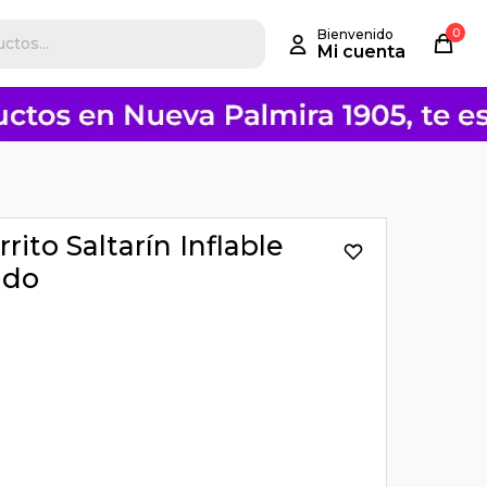
0
rito Saltarín Inflable
ido