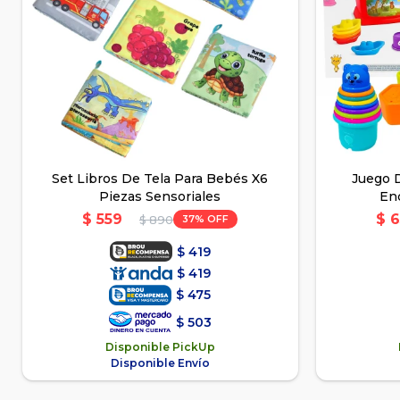
Set Libros De Tela Para Bebés X6
Juego D
Piezas Sensoriales
En
$
559
$
6
37
$
890
$
419
$
419
$
475
$
503
Disponible PickUp
Disponible Envío