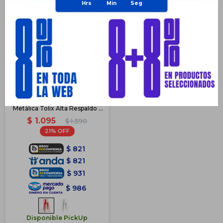
Butaca Banqueta Taburete
Metálica Tolix Alta Respaldo -
Rojo
$
1.095
$
1.390
21
$
821
$
821
$
931
$
986
Disponible PickUp