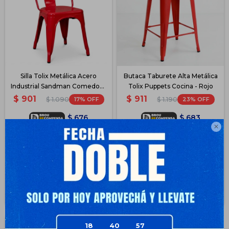
Silla Tolix Metálica Acero
Butaca Taburete Alta Metálica
Industrial Sandman Comedor -
Tolix Puppets Cocina - Rojo
Rojo
$
901
$
911
17
23
$
1.090
$
1.190
$
676
$
683

$
676
$
683
$
766
$
774
$
811
$
820
Disponible PickUp
Disponible PickUp
Disponible Envío
Disponible Envío
18
40
56