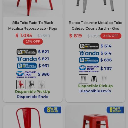
Silla Tolix Fade To Black
Banco Taburete Metálico Tolix
Metálica Reposabrazo - Rojo
Calidad Cocina Jardín - Gris
$
1.095
$
819
$
1.390
24
$
1.090
21
$
614
$
821
$
614
$
821
$
696
$
931
$
737
$
986
Disponible PickUp
Disponible Envío
Disponible PickUp
Disponible Envío