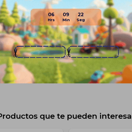
6 meses. Aplican condici
06
09
22
Entretenimiento SA por 
falta de cuidado o fact
embalaje.
Planes de cuotas
Envíos
Medios de pago
Productos que te pueden interesa