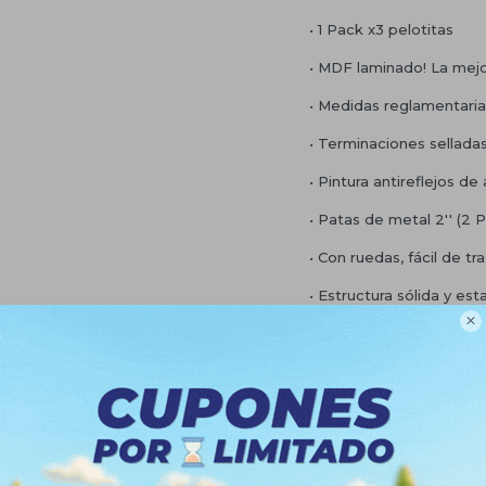
• 1 Pack x3 pelotitas
• MDF laminado! La mejo
• Medidas reglamentaria
• Terminaciones sellada
• Pintura antireflejos de 
• Patas de metal 2'' (2 P
• Con ruedas, fácil de tra
• Estructura sólida y est

• Permite plegar una mi
• Modelo profesional - 
• La mejor del mercado!
GARANTÍA