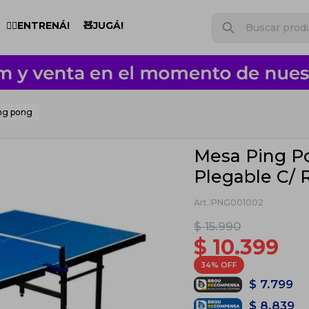
🏋️‍♂️ENTRENÁ!
🧸JUGÁ!
ng pong
Mesa Ping P
Plegable C/ 
PNG001002
$
15.990
$
10.399
34
$
7.799
$
8.839