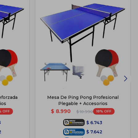
eforzada
Mesa De Ping Pong Profesional
ios
Plegable + Accesorios
$
8.990
18
$
10.990
3
$
6.743
2
$
7.642