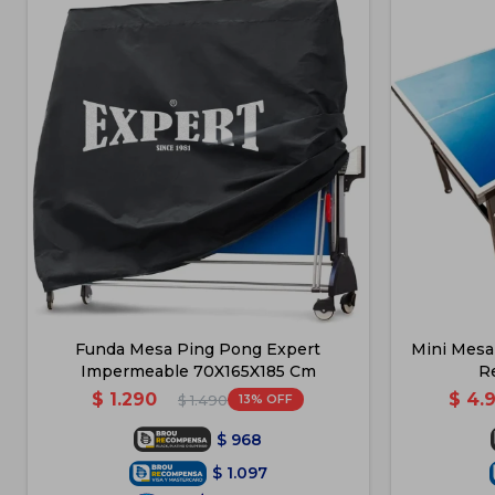
Funda Mesa Ping Pong Expert
Mini Mesa
Impermeable 70X165X185 Cm
R
$
1.290
$
4.
13
$
1.490
$
968
$
1.097