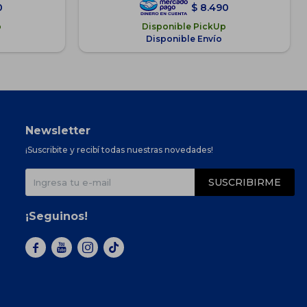
0
$
8.490
p
Disponible PickUp
Disponible Envío
Newsletter
¡Suscribite y recibí todas nuestras novedades!
SUSCRIBIRME
¡Seguinos!


