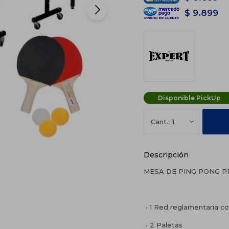
$
9.899
Disponible PickUp
1
Descripción
MESA DE PING PONG P
• 1 Red reglamentaria c
• 2 Paletas