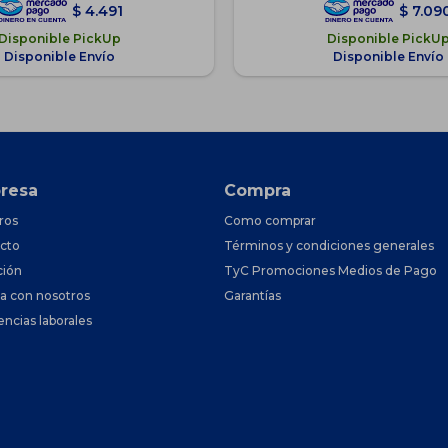
$
4.491
$
7.09
Disponible PickUp
Disponible PickU
Disponible Envío
Disponible Envío
resa
Compra
ros
Como comprar
cto
Términos y condiciones generales
ción
TyC Promociones Medios de Pago
ja con nosotros
Garantías
encias laborales