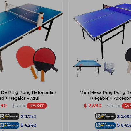
 De Ping Pong Reforzada +
Mini Mesa Ping Pong R
ed + Regalos - Azul
Plegable + Accesor
990
$
7.590
16
24
$
5.990
$
9.990
$
3.743
$
5.69
$
4.242
$
6.45