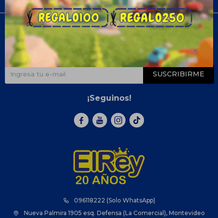
Compra
Newsletter
¡Suscribite y recibí todas nuestras novedades!
SUSCRIBIRME
¡Seguinos!



096118222 (Solo WhatsApp)
Nueva Palmira 1905 esq. Defensa (La Comercial), Montevideo