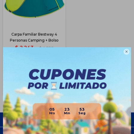
Carpa Familiar Bestway 4
Personas Camping + Bolso
$
2.243
$
4.299

47
$
1.682
$
1.907
$
2.019
Disponible Envío
05
23
53
Empresa