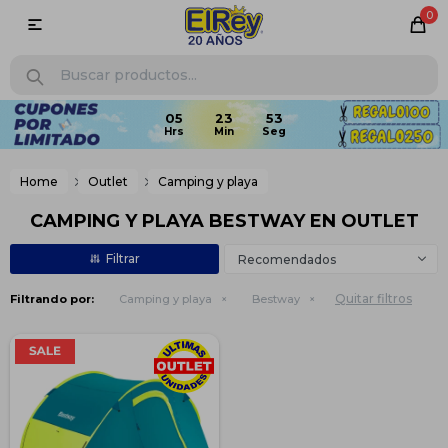
0

05
23
53
Home
Outlet
Camping y playa
CAMPING Y PLAYA BESTWAY EN OUTLET
Recomendados
Quitar filtros
Filtrando por:
Camping y playa
Bestway