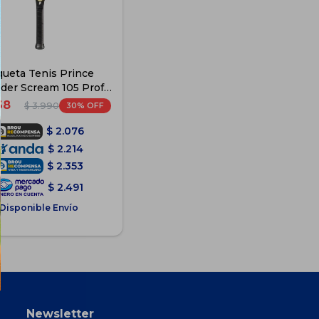
ueta Tenis Prince
der Scream 105 Prof
+Funda
68
30
$
3.990
$
2.076
$
2.214
$
2.353
$
2.491
Disponible Envío
Newsletter