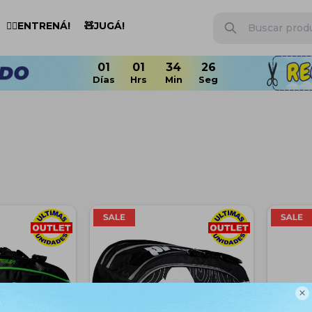
🏋️‍♂️ENTRENÁ!
🧸JUGÁ!
