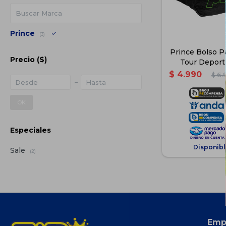
Prince
(3)
Prince Bolso P
Precio
($)
Tour Deport
$
4.990
$
6.
OK
Especiales
Disponibl
Sale
(2)
Emp