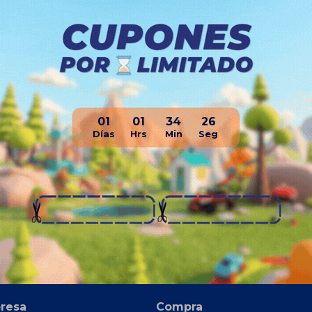
adel Paletero
Prince Bolso Padel Paletero
Raq
ivo Unisex
Premium Deportivo
Thun
$
4.493
$
2.7
28
47
990
$
8.590
01
01
34
26
$
3.743
$
3.370
$
3.992
$
3.594
$
4.242
$
3.819
$
4.491
$
4.044
e Envío
Disponible Envío
resa
Compra