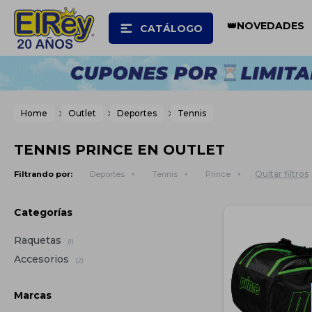
👑NOVEDADES
CATÁLOGO
Home
Outlet
Deportes
Tennis
TENNIS PRINCE EN OUTLET
Quitar filtros
Filtrando por:
Deportes
Tennis
Prince
Categorías
Raquetas
(1)
Accesorios
(2)
Marcas