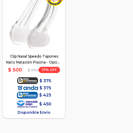
Clip Nasal Speedo Tapones
Nariz Natación Piscina - Opción
2
$
500
37
$
799
$
375
$
375
$
425
$
450
Disponible Envío