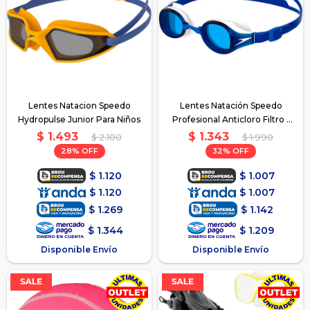
Lentes Natacion Speedo
Lentes Natación Speedo
Hydropulse Junior Para Niños
Profesional Anticloro Filtro -
Azul
$
1.493
$
1.343
$
2.100
$
1.990
28
32
$
1.120
$
1.007
$
1.120
$
1.007
$
1.269
$
1.142
$
1.344
$
1.209
Disponible Envío
Disponible Envío