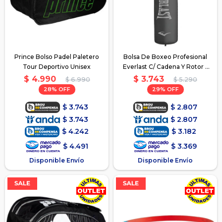
Prince Bolso Padel Paletero
Bolsa De Boxeo Profesional
Tour Deportivo Unisex
Everlast C/ Cadena Y Rotor -
Gris
$
4.990
$
3.743
$
6.990
$
5.290
28
29
$
3.743
$
2.807
$
3.743
$
2.807
$
4.242
$
3.182
$
4.491
$
3.369
Disponible Envío
Disponible Envío