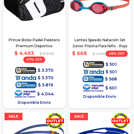
Prince Bolso Padel Paletero
Lentes Speedo Natación Jet
Premium Deportivo
Junior Piscina Para Niño - Rojo
$
4.493
$
668
$
8.590
48
$
1.290
47
$
501
$
3.370
$
501
$
3.370
$
568
$
3.819
$
601
$
4.044
Disponible Envío
Disponible Envío