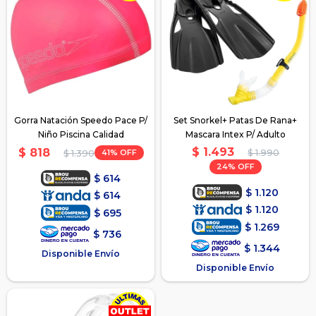
Gorra Natación Speedo Pace P/
Set Snorkel+ Patas De Rana+
Niño Piscina Calidad
Mascara Intex P/ Adulto
$
1.493
$
818
41
$
1.990
$
1.390
24
$
614
$
1.120
$
614
$
1.120
$
695
$
1.269
$
736
$
1.344
Disponible Envío
Disponible Envío