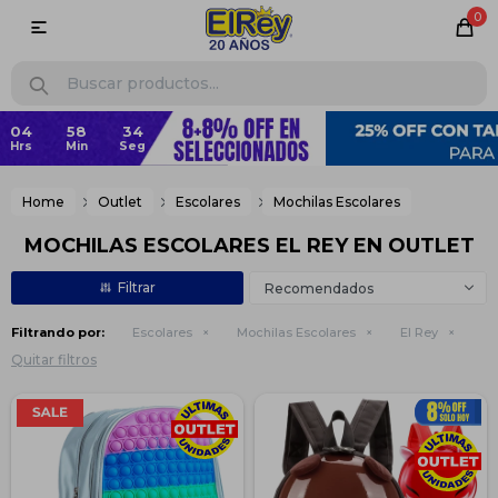
0

Home
Outlet
Escolares
Mochilas Escolares
MOCHILAS ESCOLARES EL REY EN OUTLET
Recomendados
Filtrando por:
Escolares
Mochilas Escolares
El Rey
Quitar filtros