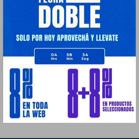
Mochila 3en1 Pop It Estampado
04
58
34
+ Lunchera + Cartuchera
$
896
$
2.390
62
$
672
$
672
$
762
$
806
Disponible Envío