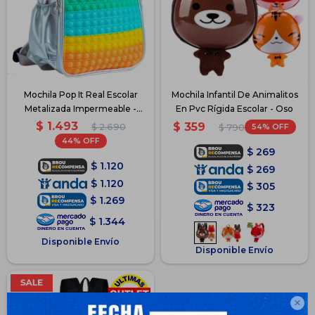
Mochila Pop It Real Escolar
Mochila Infantil De Animalitos
Metalizada Impermeable -
En Pvc Rígida Escolar - Oso
Metalizada-Multicolor
$
1.493
$
359
$
2.690
54
$
790
44
$
269
$
1.120
$
269
$
1.120
$
305
$
1.269
$
323
$
1.344
Disponible Envío
Disponible Envío
