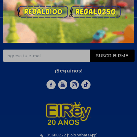
Compra
Newsletter
¡Suscribite y recibí todas nuestras novedades!
SUSCRIBIRME
¡Seguinos!



096118222 (Solo WhatsApp)