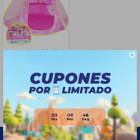
Casa Grande Lol P/niña Infantil

Lona Plegable + Bolso - Rosa
$
668
48
$
1.290
$
501
$
568
$
601
Disponible Envío
03
09
48
Empresa