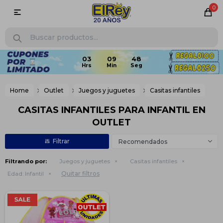
0

03
09
48
Home
Outlet
Juegos y juguetes
Casitas infantiles
CASITAS INFANTILES PARA INFANTIL EN
OUTLET
Recomendados
Filtrando por:
Juegos y juguetes
Casitas infantiles
Quitar filtros
Edad:
Infantil