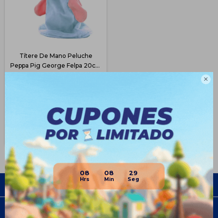
Títere De Mano Peluche
Peppa Pig George Felpa 20cm
- George
$
368
37
$
590

$
276
$
313
$
331
Disponible Envío
08
08
29
Empresa
Compra