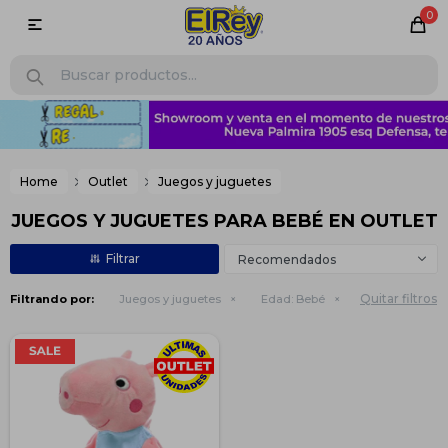
0

Home
Outlet
Juegos y juguetes
JUEGOS Y JUGUETES PARA BEBÉ EN OUTLET
Recomendados
Quitar filtros
Filtrando por:
Juegos y juguetes
Edad:
Bebé