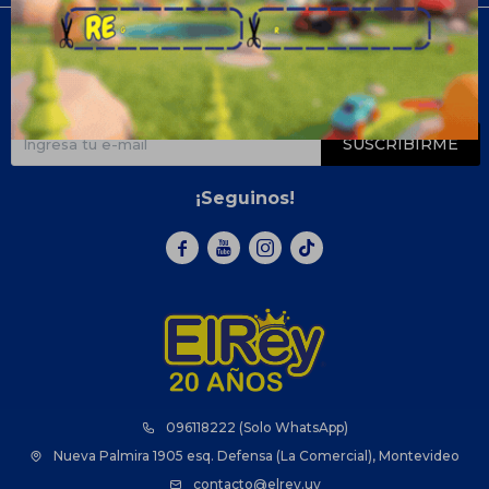
Newsletter
¡Suscribite y recibí todas nuestras novedades!
SUSCRIBIRME
¡Seguinos!



096118222 (Solo WhatsApp)
Nueva Palmira 1905 esq. Defensa (La Comercial), Montevideo
contacto@elrey.uy