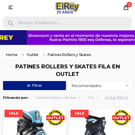
0

Home
Outlet
Patines Rollers y Skates
PATINES ROLLERS Y SKATES FILA EN
OUTLET
Recomendados
Quitar filtros
Filtrando por:
Patines Rollers y Skates
Fila