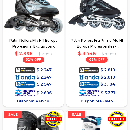
Patín Rollers Fila Nº1 Europa
Patín Rollers Fila Primo Alu N1
Profesional Exclusivos -
Europa Profesionales -
Celeste
Negro/Gris
$
2.996
$
3.746
$
7.990
$
9.990
62
62
$
2.247
$
2.810
$
2.247
$
2.810
$
2.547
$
3.184
$
2.696
$
3.371
Disponible Envío
Disponible Envío