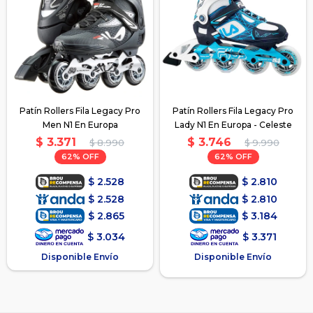
Patín Rollers Fila Legacy Pro
Patín Rollers Fila Legacy Pro
Men N1 En Europa
Lady N1 En Europa - Celeste
$
3.371
$
3.746
$
8.990
$
9.990
62
62
$
2.528
$
2.810
$
2.528
$
2.810
$
2.865
$
3.184
$
3.034
$
3.371
Disponible Envío
Disponible Envío