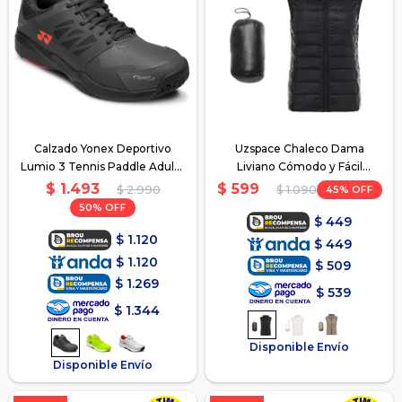
Calzado Yonex Deportivo
Uzspace Chaleco Dama
Lumio 3 Tennis Paddle Adulto
Liviano Cómodo y Fácil
- Gris
Guardado - Negro
$
1.493
$
599
$
2.990
45
$
1.090
50
$
449
$
1.120
$
449
$
1.120
$
509
$
1.269
$
539
$
1.344
Disponible Envío
Disponible Envío