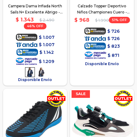
Campera Dama Inflada North
Calzado Topper Deportivo
Sails N+ Excelente Abrigo -
Niños Championes Cuero -
Azul
Negro 2
$
1.343
$
968
$
2.490
51
$
1.990
46
$
726
$
1.007
$
726
$
1.007
$
823
$
1.142
$
871
$
1.209
Disponible Envío
Disponible Envío