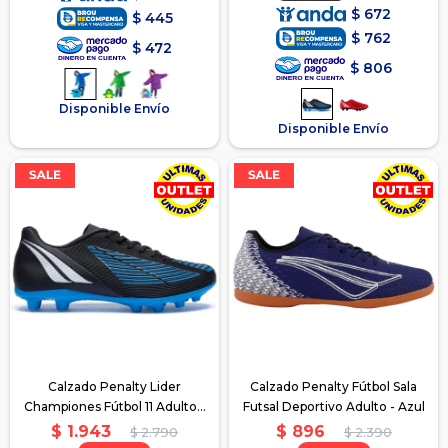
$
672
$
445
$
762
$
472
$
806
Disponible Envío
Disponible Envío
Calzado Penalty Lider
Calzado Penalty Fútbol Sala
Championes Fútbol 11 Adulto -
Futsal Deportivo Adulto - Azul
Azul
$
1.943
$
896
$
2.790
$
2.390