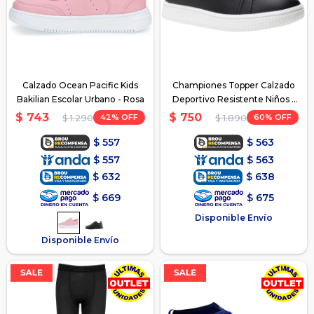
Calzado Ocean Pacific Kids
Championes Topper Calzado
Bakilian Escolar Urbano - Rosa
Deportivo Resistente Niños -
Negro 2
$
743
$
750
42
60
$
1.290
$
1.890
$
557
$
563
$
557
$
563
$
632
$
638
$
669
$
675
Disponible Envío
Disponible Envío