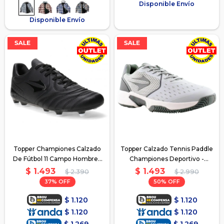
Disponible Envío
Disponible Envío
Topper Championes Calzado
Topper Calzado Tennis Paddle
De Fútbol 11 Campo Hombre -
Championes Deportivo -
Negro
Gris/Blanco
$
1.493
$
1.493
$
2.390
$
2.990
37
50
$
1.120
$
1.120
$
1.120
$
1.120