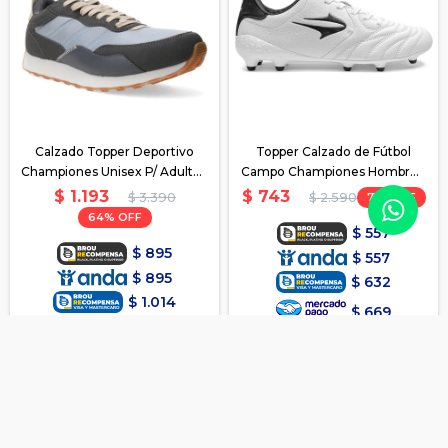
Calzado Topper Deportivo
Topper Calzado de Fútbol
Championes Unisex P/ Adulto -
Campo Championes Hombre -
Gris2
Blanco-SanCiro
$
1.193
$
743
$
3.390
71
$
2.590
64
$
557
$
895
$
557
$
895
$
632
$
1.014
$
669
$
1.074
Disponible Envío
Disponible Envío