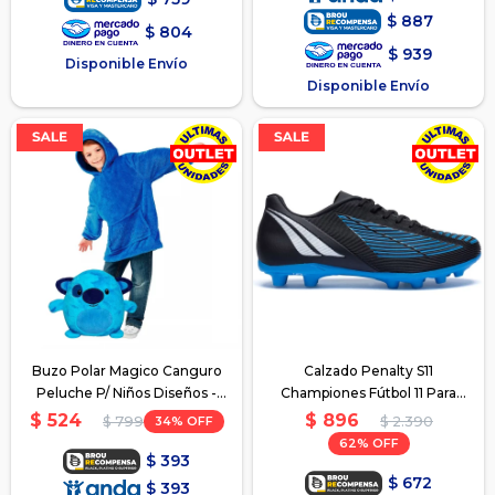
$
887
$
804
$
939
Disponible Envío
Disponible Envío
Buzo Polar Magico Canguro
Calzado Penalty S11
Peluche P/ Niños Diseños -
Championes Fútbol 11 Para
Azul
Niños - Azul
$
896
$
524
34
$
2.390
$
799
62
$
393
$
672
$
393