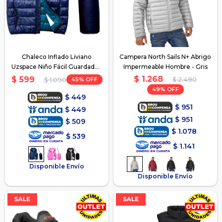
Chaleco Inflado Liviano
Campera North Sails N+ Abrigo
Uzspace Niño Fácil Guardado -
Impermeable Hombre - Gris
Azul
$
1.268
$
599
45
$
2.490
$
1.090
49
$
449
$
951
$
449
$
951
$
509
$
1.078
$
539
$
1.141
Disponible Envío
Disponible Envío