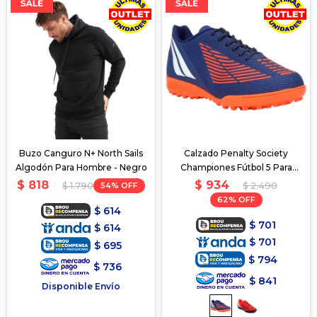
Buzo Canguro N+ North Sails
Calzado Penalty Society
Algodón Para Hombre - Negro
Championes Fútbol 5 Para
Niños - Azul
$
934
$
818
54
$
2.490
$
1.790
62
$
614
$
701
$
614
$
701
$
695
$
794
$
736
$
841
Disponible Envío