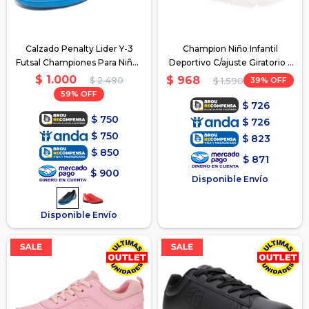
Calzado Penalty Lider Y-3
Champion Niño Infantil
Futsal Championes Para Niños
Deportivo C/ajuste Giratorio -
- Azul
Negro
$
1.000
$
968
$
2.490
39
$
1.590
59
$
726
$
750
$
726
$
750
$
823
$
850
$
871
$
900
Disponible Envío
Disponible Envío