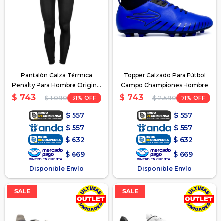
Pantalón Calza Térmica
Topper Calzado Para Fútbol
Penalty Para Hombre Original
Campo Championes Hombre
- Negro
$
743
$
743
31
71
$
1.090
$
2.590
$
557
$
557
$
557
$
557
$
632
$
632
$
669
$
669
Disponible Envío
Disponible Envío