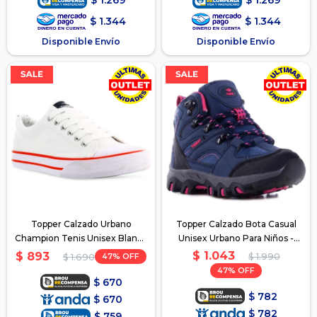
$
1.269
$
1.269
$
1.344
$
1.344
Disponible Envío
Disponible Envío
Topper Calzado Urbano
Topper Calzado Bota Casual
Champion Tenis Unisex Blanco
Unisex Urbano Para Niños -
- Blanco
Azul
$
1.043
$
893
47
$
1.990
$
1.690
47
$
670
$
782
$
670
$
782
$
759