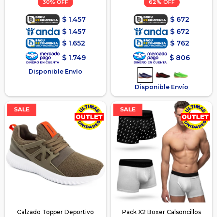
30
62
$
1.457
$
672
$
1.457
$
672
$
1.652
$
762
$
1.749
$
806
Disponible Envío
Disponible Envío
Calzado Topper Deportivo
Pack X2 Boxer Calsoncillos