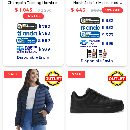
Champión Training Hombre -
North Sails N+ Masculinos -
Verde-Naranja
Gris-Negro
$
1.043
$
443
$
2.290
50
$
890
54
$
332
$
782
$
332
$
782
$
377
$
887
$
399
$
939
Disponible Envío
Disponible Envío