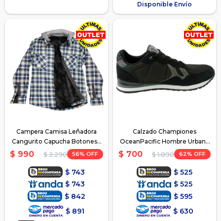
Disponible Envío
Campera Camisa Leñadora
Calzado Championes
Cangurito Capucha Botones -
OceanPacific Hombre Urbano
Verde
Casual - Negro
$
990
$
700
56
62
$
2.290
$
1.890
$
743
$
525
$
743
$
525
$
842
$
595
$
891
$
630