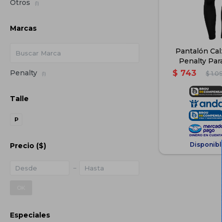
Otros
(1)
Marcas
Pantalón Cal
Penalty Pa
Original 
Penalty
$
743
$
1.0
(1)
Talle
P
Disponibl
Precio
($)
OK
Especiales