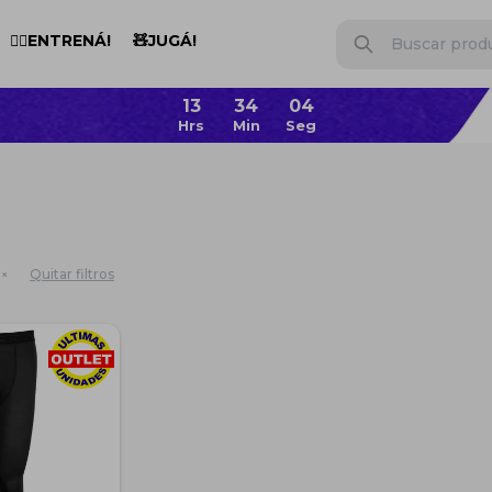
🏋️‍♂️ENTRENÁ!
🧸JUGÁ!
Quitar filtros