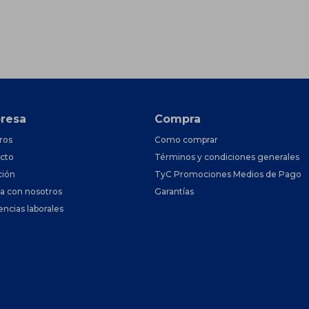
resa
Compra
ros
Como comprar
cto
Términos y condiciones generales
ción
TyC Promociones Medios de Pago
ja con nosotros
Garantías
encias laborales