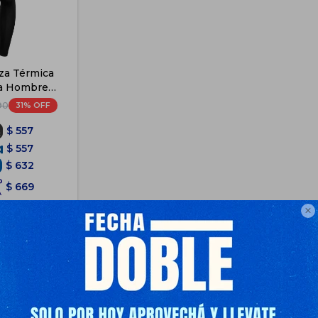
za Térmica
ra Hombre
- Negro
31
90
$
557
$
557
$
632
$
669
e Envío
