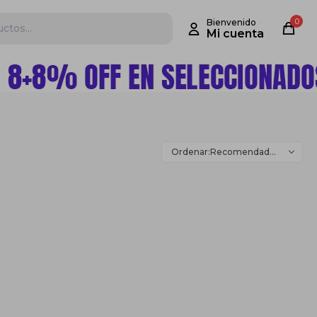
0
Recomendados