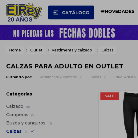
👑NOVEDADES
CATÁLOGO
Home
Outlet
Vestimenta y calzado
Calzas
CALZAS PARA ADULTO EN OUTLET
Filtrando por:
Vestimenta y calzado
Calzas
Edad:
Adulto
Categorías
Calzado
(11)
Camperas
(5)
Buzos y canguros
(2)
Calzas
(1)