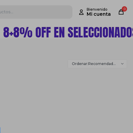
0
Recomendados