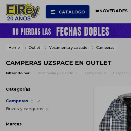
👑NOVEDADES
CATÁLOGO
Home
Outlet
Vestimenta y calzado
Camperas
CAMPERAS UZSPACE EN OUTLET
Filtrando por:
Vestimenta y calzado
Camperas
Uzspace
Categorías
Camperas
(1)
Buzos y canguros
(2)
Marcas