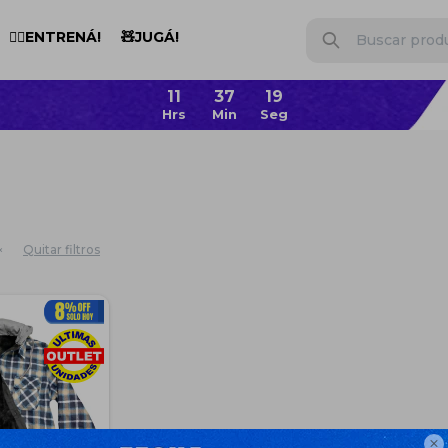
🏋️‍♂️ENTRENÁ!
🧸JUGÁ!
Quitar filtros
