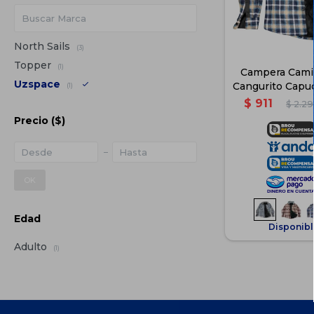
North Sails
(3)
Topper
(1)
Campera Cami
Uzspace
Cangurito Capu
(1)
Ver
$
911
$
2.2
Precio
($)
OK
Edad
Disponibl
Adulto
(1)