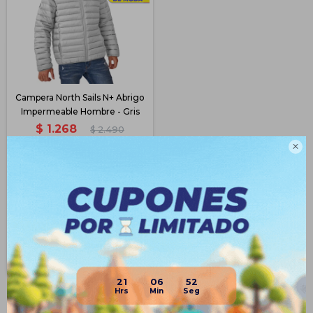
Campera North Sails N+ Abrigo
Impermeable Hombre - Gris
$
1.268
$
2.490
49

$
951
$
1.014
$
1.078
$
1.141
Disponible Envío
21
06
51