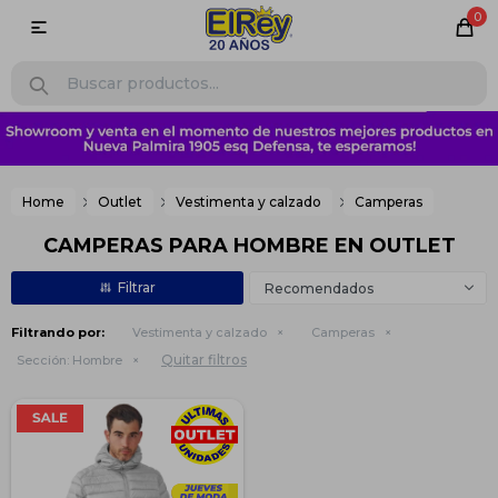
0

Home
Outlet
Vestimenta y calzado
Camperas
CAMPERAS PARA HOMBRE EN OUTLET
Recomendados
Filtrando por:
Vestimenta y calzado
Camperas
Quitar filtros
Sección:
Hombre