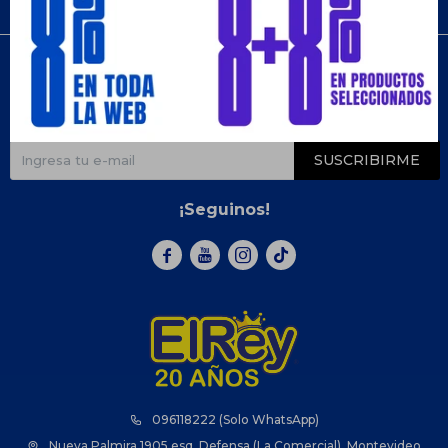
Compra
Newsletter
¡Suscribite y recibí todas nuestras novedades!
SUSCRIBIRME
¡Seguinos!



096118222 (Solo WhatsApp)
Nueva Palmira 1905 esq. Defensa (La Comercial), Montevideo